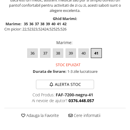
pantof confortabil pentru activitati de zi cu zi, acesti saboti sunt o
alegere excelenta.
Ghid Marimi:
Marime:
35
36
37
38
39
40
41
42
Cm picior:
22,5
23
23,5
24
24,5
25
25,5
26
Marime
:
36
37
38
39
40
41
STOC EPUIZAT
Durata de livrare:
1-3 zile lucratoare
ALERTA STOC
Cod Produs:
FAF-7200-negru-41
Ai nevoie de ajutor?
0376.448.057
Adauga la Favorite
Cere informatii