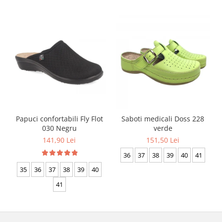
Papuci confortabili Fly Flot
Saboti medicali Doss 228
030 Negru
verde
141,90 Lei
151,50 Lei
36
37
38
39
40
41
35
36
37
38
39
40
41