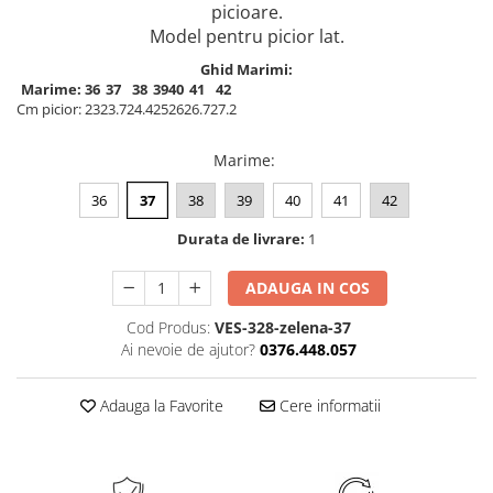
picioare.
Model pentru picior lat.
Ghid Marimi:
Marime:
36
37
38
39
40
41
42
Cm picior:
23
23.7
24.4
25
26
26.7
27.2
Marime
:
36
37
38
39
40
41
42
Durata de livrare:
1
ADAUGA IN COS
Cod Produs:
VES-328-zelena-37
Ai nevoie de ajutor?
0376.448.057
Adauga la Favorite
Cere informatii