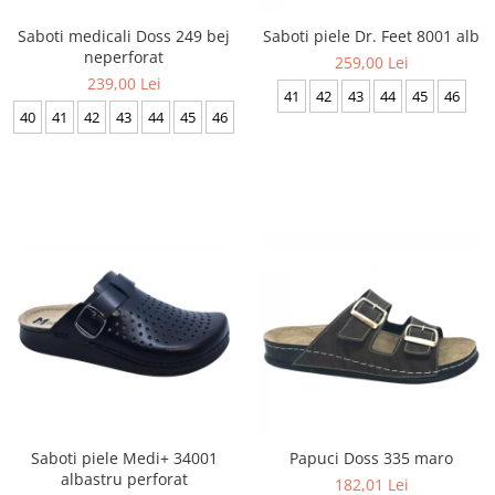
Saboti medicali Doss 249 bej
Saboti piele Dr. Feet 8001 alb
neperforat
259,00 Lei
239,00 Lei
41
42
43
44
45
46
40
41
42
43
44
45
46
Saboti piele Medi+ 34001
Papuci Doss 335 maro
albastru perforat
182,01 Lei