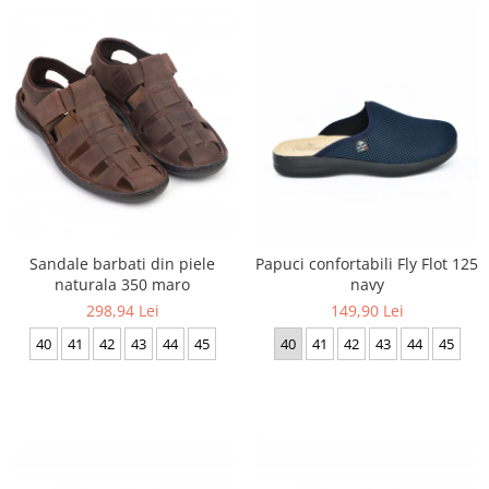
Inblu
Doss
Vesna
Dr. Feet
Sandale barbati din piele
Papuci confortabili Fly Flot 125
naturala 350 maro
navy
298,94 Lei
149,90 Lei
40
41
42
43
44
45
40
41
42
43
44
45