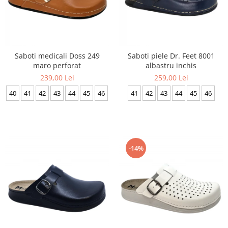
Saboti medicali Doss 249
Saboti piele Dr. Feet 8001
maro perforat
albastru inchis
239,00 Lei
259,00 Lei
40
41
42
43
44
45
46
41
42
43
44
45
46
-14%