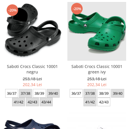
-20%
-20%
Saboti Crocs Classic 10001
Saboti Crocs Classic 10001
negru
green ivy
253,18 Lei
253,18 Lei
202,34 Lei
202,34 Lei
36/37
37/38
38/39
39/40
36/37
37/38
38/39
39/40
41/42
42/43
43/44
41/42
42/43