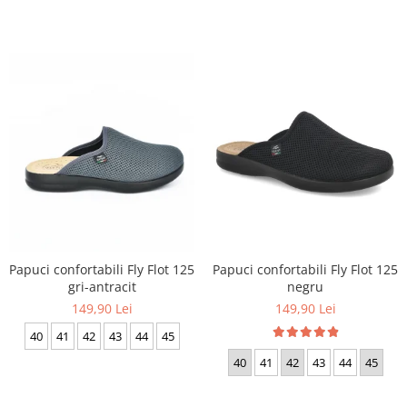
Papuci confortabili Fly Flot 125
Papuci confortabili Fly Flot 125
gri-antracit
negru
149,90 Lei
149,90 Lei
40
41
42
43
44
45
40
41
42
43
44
45