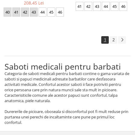
208,45 Lei
41
42
43
44
45
46
40
41
42
43
44
45
46
1
2
Saboti medicali pentru barbati
Categoria de saboti medicali pentru barbati contine o gama variata de
saboti si papuci medicinali adresate barbatilor care desfasoara
activitati medicale. Confortul acestor saboti ii face potriviti pentru
orice persoana care prin natura muncii sale sta mult in picioare.
Caracterisiticile comune ale acestor papuci sunt confortul, talpa
anatomica, piele naturala.
Durererile de picioare, oboseala si disconfortul pot fi mult reduse prin
purtarea unei perechi de incaltaminte care pune pe primul loc
confortul.