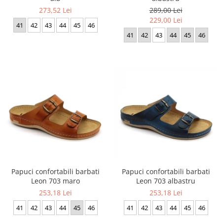
273,52 Lei
289,00 Lei
229,00 Lei
41
42
43
44
45
46
41
42
43
44
45
46
Papuci confortabili barbati
Papuci confortabili barbati
Leon 703 maro
Leon 703 albastru
253,18 Lei
253,18 Lei
41
42
43
44
45
46
41
42
43
44
45
46