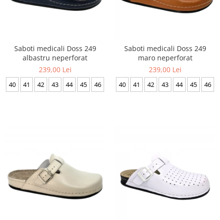
Saboti medicali Doss 249
Saboti medicali Doss 249
albastru neperforat
maro neperforat
239,00 Lei
239,00 Lei
40
41
42
43
44
45
46
40
41
42
43
44
45
46