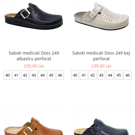
Saboti medicali Doss 249
Saboti medicali Doss 249 bej
albastru perforat
perforat
239,00 Lei
239,00 Lei
40
41
42
43
44
45
46
40
41
42
43
44
45
46