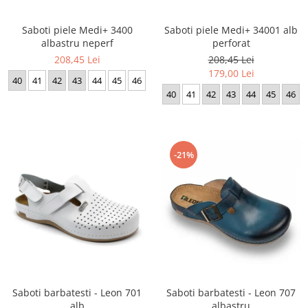
Saboti piele Medi+ 3400
Saboti piele Medi+ 34001 alb
albastru neperf
perforat
208,45 Lei
208,45 Lei
179,00 Lei
40
41
42
43
44
45
46
40
41
42
43
44
45
46
-21%
Saboti barbatesti - Leon 701
Saboti barbatesti - Leon 707
alb
albastru