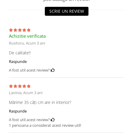
SCRIE UN REVIEW
Achizitie verificata
Rusitoru,
Acum 3 ani
De calitate!!
Raspunde
A fost util acest review?
Lavinia,
Acum 3 ani
Mărime 35 câți cm are in interior?
Raspunde
A fost util acest review?
1 persoana a considerat acest review util!