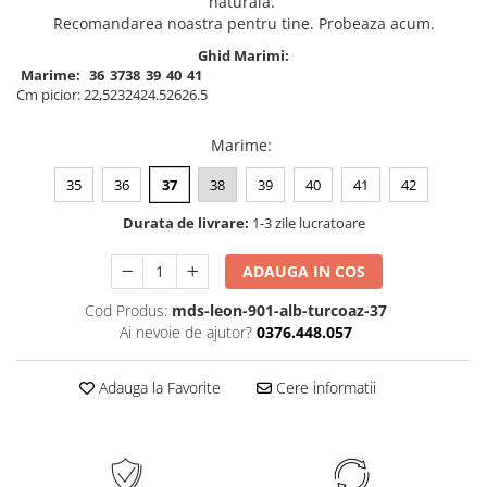
naturală.
Recomandarea noastra pentru tine. Probeaza acum.
Ghid Marimi:
Marime:
36
37
38
39
40
41
Cm picior:
22,5
23
24
24.5
26
26.5
Marime
:
35
36
37
38
39
40
41
42
Durata de livrare:
1-3 zile lucratoare
ADAUGA IN COS
Cod Produs:
mds-leon-901-alb-turcoaz-37
Ai nevoie de ajutor?
0376.448.057
Adauga la Favorite
Cere informatii