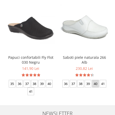
Papuci confortabili Fly Flot
Saboti piele naturala 266
030 Negru
Alb
141,90 Lei
230,82 Lei
35
36
37
38
39
40
36
37
38
39
40
41
41
NEWSLETTER