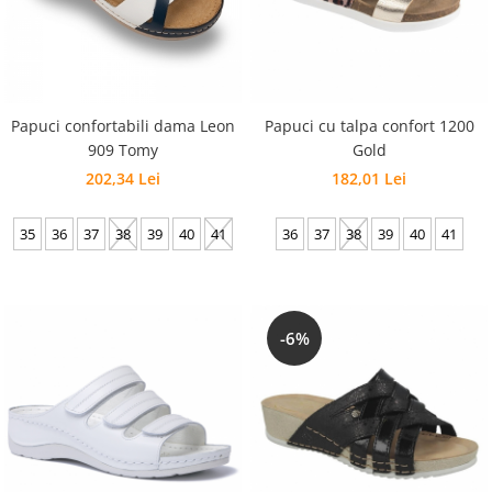
Papuci confortabili dama Leon
Papuci cu talpa confort 1200
909 Tomy
Gold
202,34 Lei
182,01 Lei
35
36
37
38
39
40
41
36
37
38
39
40
41
-6%