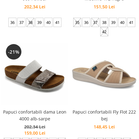
202,34 Lei
151,50 Lei
36
37
38
39
40
41
35
36
37
38
39
40
41
42
-21%
Papuci confortabili Fly Flot 222
Papuci confortabili dama Leon
bej
4000 alb-sarpe
148,45 Lei
202,34 Lei
159,00 Lei