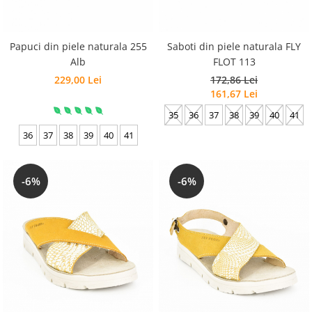
Papuci din piele naturala 255
Saboti din piele naturala FLY
Alb
FLOT 113
229,00 Lei
172,86 Lei
161,67 Lei
35
36
37
38
39
40
41
36
37
38
39
40
41
-6%
-6%