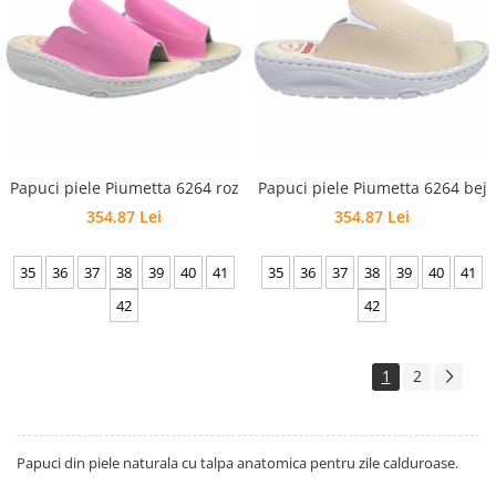
Papuci piele Piumetta 6264 roz
Papuci piele Piumetta 6264 bej
354,87 Lei
354,87 Lei
35
36
37
38
39
40
41
35
36
37
38
39
40
41
42
42
1
2
Papuci din piele naturala cu talpa anatomica pentru zile calduroase.