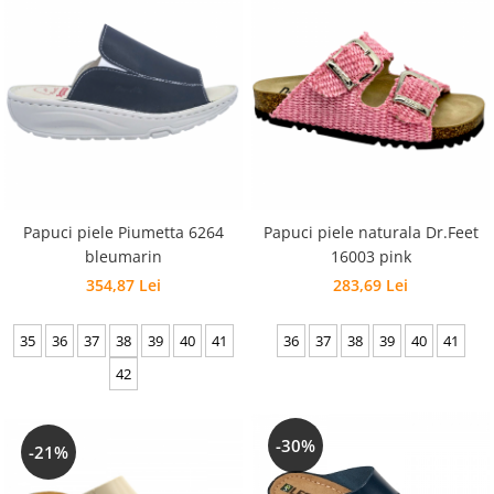
Papuci piele Piumetta 6264
Papuci piele naturala Dr.Feet
bleumarin
16003 pink
354,87 Lei
283,69 Lei
35
36
37
38
39
40
41
36
37
38
39
40
41
42
-30%
-21%