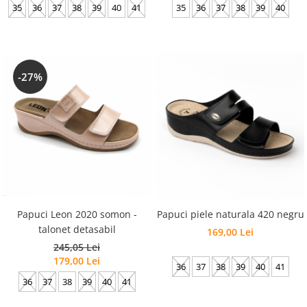
35
36
37
38
39
40
35
36
37
38
39
40
41
-27%
Papuci Leon 2020 somon -
Papuci piele naturala 420 negru
talonet detasabil
169,00 Lei
245,05 Lei
179,00 Lei
36
37
38
39
40
41
36
37
38
39
40
41