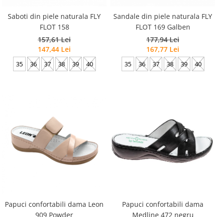
Saboti din piele naturala FLY
Sandale din piele naturala FLY
FLOT 158
FLOT 169 Galben
157,61 Lei
177,94 Lei
147,44 Lei
167,77 Lei
35
36
37
38
39
40
35
36
37
38
39
40
Papuci confortabili dama Leon
Papuci confortabili dama
909 Powder
Medline 472 negru