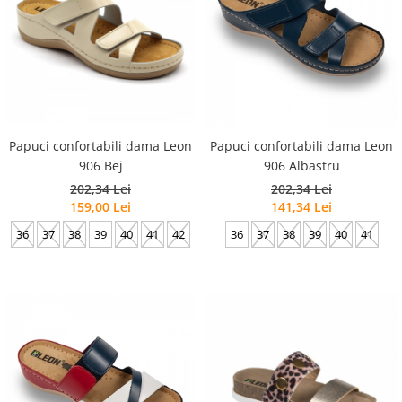
Papuci confortabili dama Leon
Papuci confortabili dama Leon
906 Bej
906 Albastru
202,34 Lei
202,34 Lei
159,00 Lei
141,34 Lei
36
37
38
39
40
41
42
36
37
38
39
40
41