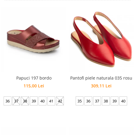
Inblu
Doss
Vesna
Dr. Feet
Papuci 197 bordo
Pantofi piele naturala 035 rosu
115,00 Lei
309,11 Lei
36
37
38
39
40
41
42
35
36
37
38
39
40