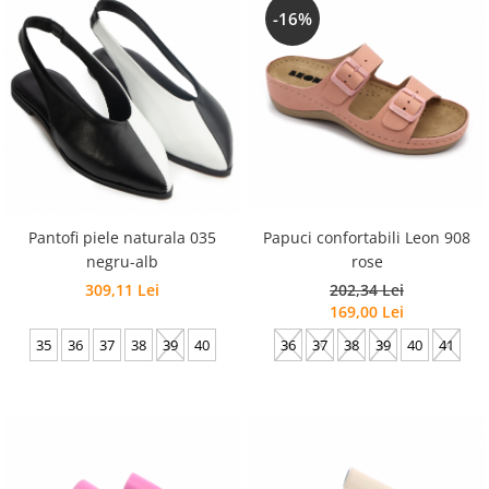
-16%
Papuci confortabili Leon 908
Pantofi piele naturala 035
rose
negru-alb
202,34 Lei
309,11 Lei
169,00 Lei
36
37
38
39
40
41
35
36
37
38
39
40