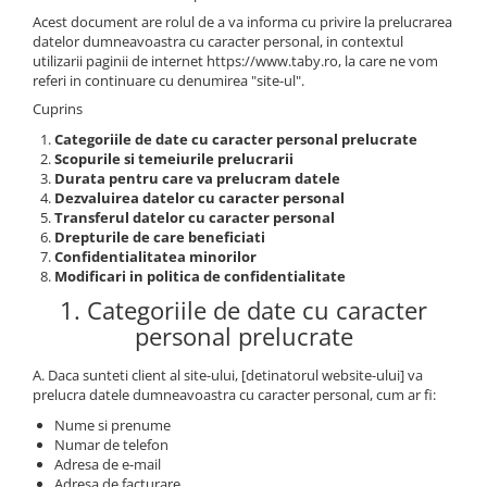
Inblu
Acest document are rolul de a va informa cu privire la prelucrarea
Doss
datelor dumneavoastra cu caracter personal, in contextul
utilizarii paginii de internet https://www.taby.ro, la care ne vom
Vesna
referi in continuare cu denumirea "site-ul".
Dr. Feet
Cuprins
Categoriile de date cu caracter personal prelucrate
Scopurile si temeiurile prelucrarii
Durata pentru care va prelucram datele
Dezvaluirea datelor cu caracter personal
Transferul datelor cu caracter personal
Drepturile de care beneficiati
Confidentialitatea minorilor
Modificari in politica de confidentialitate
1. Categoriile de date cu caracter
personal prelucrate
A. Daca sunteti client al site-ului, [detinatorul website-ului] va
prelucra datele dumneavoastra cu caracter personal, cum ar fi:
Nume si prenume
Numar de telefon
Adresa de e-mail
Adresa de facturare