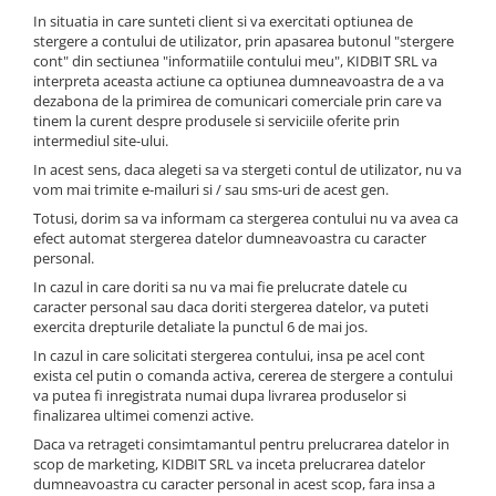
In situatia in care sunteti client si va exercitati optiunea de
stergere a contului de utilizator, prin apasarea butonul "stergere
cont" din sectiunea "informatiile contului meu", KIDBIT SRL va
interpreta aceasta actiune ca optiunea dumneavoastra de a va
dezabona de la primirea de comunicari comerciale prin care va
tinem la curent despre produsele si serviciile oferite prin
intermediul site-ului.
In acest sens, daca alegeti sa va stergeti contul de utilizator, nu va
vom mai trimite e-mailuri si / sau sms-uri de acest gen.
Totusi, dorim sa va informam ca stergerea contului nu va avea ca
efect automat stergerea datelor dumneavoastra cu caracter
personal.
In cazul in care doriti sa nu va mai fie prelucrate datele cu
caracter personal sau daca doriti stergerea datelor, va puteti
exercita drepturile detaliate la punctul 6 de mai jos.
In cazul in care solicitati stergerea contului, insa pe acel cont
exista cel putin o comanda activa, cererea de stergere a contului
va putea fi inregistrata numai dupa livrarea produselor si
finalizarea ultimei comenzi active.
Daca va retrageti consimtamantul pentru prelucrarea datelor in
scop de marketing, KIDBIT SRL va inceta prelucrarea datelor
dumneavoastra cu caracter personal in acest scop, fara insa a