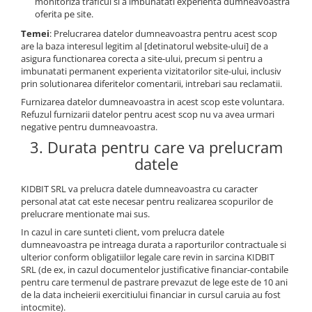
monitoriza traficul si a imbunatati experienta dumneavoastra
oferita pe site.
Temei
: Prelucrarea datelor dumneavoastra pentru acest scop
are la baza interesul legitim al [detinatorul website-ului] de a
asigura functionarea corecta a site-ului, precum si pentru a
imbunatati permanent experienta vizitatorilor site-ului, inclusiv
prin solutionarea diferitelor comentarii, intrebari sau reclamatii.
Furnizarea datelor dumneavoastra in acest scop este voluntara.
Refuzul furnizarii datelor pentru acest scop nu va avea urmari
negative pentru dumneavoastra.
3. Durata pentru care va prelucram
datele
KIDBIT SRL va prelucra datele dumneavoastra cu caracter
personal atat cat este necesar pentru realizarea scopurilor de
prelucrare mentionate mai sus.
In cazul in care sunteti client, vom prelucra datele
dumneavoastra pe intreaga durata a raporturilor contractuale si
ulterior conform obligatiilor legale care revin in sarcina KIDBIT
SRL (de ex, in cazul documentelor justificative financiar-contabile
pentru care termenul de pastrare prevazut de lege este de 10 ani
de la data incheierii exercitiului financiar in cursul caruia au fost
intocmite).