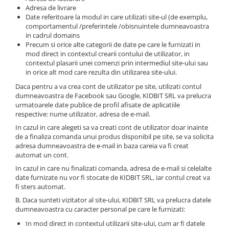
Adresa de livrare
Date referitoare la modul in care utilizati site-ul (de exemplu,
comportamentul /preferintele /obisnuintele dumneavoastra
in cadrul domains
Precum si orice alte categorii de date pe care le furnizati in
mod direct in contextul crearii contului de utilizator, in
contextul plasarii unei comenzi prin intermediul site-ului sau
in orice alt mod care rezulta din utilizarea site-ului.
Daca pentru a va crea cont de utilizator pe site, utilizati contul
dumneavoastra de Facebook sau Google, KIDBIT SRL va prelucra
urmatoarele date publice de profil afisate de aplicatiile
respective: nume utilizator, adresa de e-mail.
In cazul in care alegeti sa va creati cont de utilizator doar inainte
de a finaliza comanda unui produs disponibil pe site, se va solicita
adresa dumneavoastra de e-mail in baza careia va fi creat
automat un cont.
In cazul in care nu finalizati comanda, adresa de e-mail si celelalte
date furnizate nu vor fi stocate de KIDBIT SRL, iar contul creat va
fi sters automat.
B. Daca sunteti vizitator al site-ului, KIDBIT SRL va prelucra datele
dumneavoastra cu caracter personal pe care le furnizati:
In mod direct in contextul utilizarii site-ului, cum ar fi datele