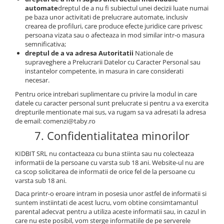
automate
dreptul de a nu fi subiectul unei decizii luate numai
pe baza unor activitati de prelucrare automate, inclusiv
crearea de profiluri, care produce efecte juridice care privesc
persoana vizata sau o afecteaza in mod similar intr-o masura
semnificativa;
dreptul de a va adresa Autoritatii
Nationale de
supraveghere a Prelucrarii Datelor cu Caracter Personal sau
instantelor competente, in masura in care considerati
necesar.
Pentru orice intrebari suplimentare cu privire la modul in care
datele cu caracter personal sunt prelucrate si pentru a va exercita
drepturile mentionate mai sus, va rugam sa va adresati la adresa
de email: comenzi@taby.ro
7. Confidentialitatea minorilor
KIDBIT SRL nu contacteaza cu buna stiinta sau nu colecteaza
informatii de la persoane cu varsta sub 18 ani. Website-ul nu are
ca scop solicitarea de informatii de orice fel de la persoane cu
varsta sub 18 ani.
Daca printr-o eroare intram in posesia unor astfel de informatii si
suntem instiintati de acest lucru, vom obtine consimtamantul
parental adecvat pentru a utiliza aceste informatii sau, in cazul in
care nu este posibil, vom sterge informatiile de pe serverele