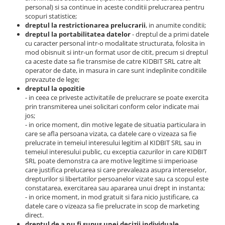
personal) si sa continue in aceste conditii prelucrarea pentru
scopuri statistice;
dreptul la restrictionarea prelucrarii
, in anumite conditii;
dreptul la portabilitatea datelor
- dreptul de a primi datele
cu caracter personal intr-o modalitate structurata, folosita in
mod obisnuit si intr-un format usor de citit, precum si dreptul
ca aceste date sa fie transmise de catre KIDBIT SRL catre alt
operator de date, in masura in care sunt indeplinite conditiile
prevazute de lege;
dreptul la opozitie
- in ceea ce priveste activitatile de prelucrare se poate exercita
prin transmiterea unei solicitari conform celor indicate mai
jos;
- in orice moment, din motive legate de situatia particulara in
care se afla persoana vizata, ca datele care o vizeaza sa fie
prelucrate in temeiul interesului legitim al KIDBIT SRL sau in
temeiul interesului public, cu exceptia cazurilor in care KIDBIT
SRL poate demonstra ca are motive legitime si imperioase
care justifica prelucarea si care prevaleaza asupra intereselor,
drepturilor si libertatilor persoanelor vizate sau ca scopul este
constatarea, exercitarea sau apararea unui drept in instanta;
- in orice moment, in mod gratuit si fara nicio justificare, ca
datele care o vizeaza sa fie prelucrate in scop de marketing
direct.
dreptul de a nu fi supus unei decizii individuale