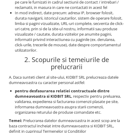
pe care le furnizati in cadrul sectiunii de contact / intrebari /
reclamatii, in masura in care ne contactati in acest fel
In mod indirect, date precum: adresa IP, browser folosit,
durata navigarii, istoricul cautarilor, sistem de operare folosit,
limba si pagini vizualizate, URL-uri complete, secventa de click-
uri catre, prin si de la site-ul nostru, informatii sau produse
vizualizate / cautate, durata vizitelor pe anumite pagini,
informatii privind interactiunea cu paginile (ex. derularea,
click-urile, trecerile de mouse), date despre comportamentul
utilizatorilor.
2. Scopurile si temeiurile de
prelucrarii
A. Daca sunteti client al site-ului, KIDBIT SRL prelucreaza datele
dumneavoastra cu caracter personal astfel:
pentru desfasurarea relatiei contractuale dintre
dumneavoastra si KIDBIT SRL
, respectiv pentru preluarea,
validarea, expedierea si facturarea comenzii plasate pe site,
informarea dumneavoastra asupra starii comenzii,
organizarea returului de produse comandate etc.
Temei:
Prelucrarea datelor dumneavoastra in acest scop are la
baza contractul incheiat intre dumneavoastra si KIDBIT SRL,
definit in cuprinsul Termenelor si Conditiilor