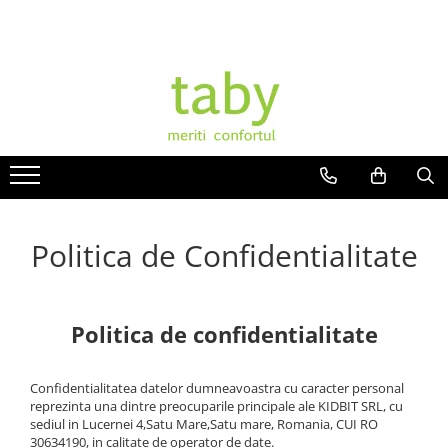
Incaltaminte dama
Brand-uri
Pantofi office
Skechers
Botine piele naturala
Crocs
Pantofi casual confortabili
Fly Flot
Papuci de casa
Leon
Papuci decupati
Medi+
Politica de Confidentialitate
Sandale confortabile
Daco
Ghete
Medline Berende
Intretinere frumusete si sanatate
Dr Batz
Politica de confidentialitate
Dr. Calm
Mark Konfort
Confidentialitatea datelor dumneavoastra cu caracter personal
reprezinta una dintre preocuparile principale ale KIDBIT SRL, cu
EcoBio
sediul in Lucernei 4,Satu Mare,Satu mare, Romania, CUI RO
30634190, in calitate de operator de date.