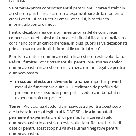
furnizati.
Va puteti exprima consimtamantul pentru prelucrarea datelor in
acest scop prin bifarea casutei corespunzatoare de la momentul
crearii contului, sau ulterior crearii contului, la sectiunea
informatiile contului meu.
Pentru dezabonarea de la primirea unor astfel de comunicari
comerciale puteti folosi optiunea de la finalul fiecarui e-mail/ sms
continand comunicari comerciale. In plus, puteti sa va dezabonati
prin accesarea sectiunii "Informatiile contului meu".
Furnizarea datelor dumneavoastra in acest scop este voluntara.
Refuzul furnizarii consimtamantului pentru prelucrarea datelor
dumneavoastra in acest scop nu va avea urmari negative pentru
dumneavoastra.
in scopul efectuarii diverselor analize
, raportari privind
modul de functionare a site-ului, realizarea de profiluri de
preferinte de consum, in principal, in vederea imbunatatiri
experientei oferite pe site.
Temei
: Prelucrarea datelor dumneavoastra pentru acest scop
are la baza interesul legitim al KIDBIT SRL de a imbunatati
permanent experienta clientilor pe site. Furnizarea datelor
dumneavoastra in acest scop este voluntara. Refuzul furnizarii
datelor pentru acest scop nu va avea urmari negative pentru
dumneavoastra.