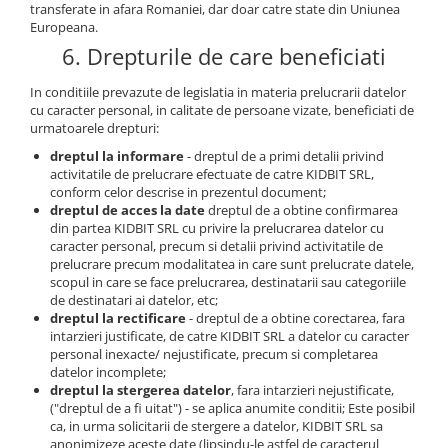
transferate in afara Romaniei, dar doar catre state din Uniunea
Europeana.
6. Drepturile de care beneficiati
In conditiile prevazute de legislatia in materia prelucrarii datelor
cu caracter personal, in calitate de persoane vizate, beneficiati de
urmatoarele drepturi:
dreptul la informare
- dreptul de a primi detalii privind
activitatile de prelucrare efectuate de catre KIDBIT SRL,
conform celor descrise in prezentul document;
dreptul de acces la date
dreptul de a obtine confirmarea
din partea KIDBIT SRL cu privire la prelucrarea datelor cu
caracter personal, precum si detalii privind activitatile de
prelucrare precum modalitatea in care sunt prelucrate datele,
scopul in care se face prelucrarea, destinatarii sau categoriile
de destinatari ai datelor, etc;
dreptul la rectificare
- dreptul de a obtine corectarea, fara
intarzieri justificate, de catre KIDBIT SRL a datelor cu caracter
personal inexacte/ nejustificate, precum si completarea
datelor incomplete;
dreptul la stergerea datelor
, fara intarzieri nejustificate,
("dreptul de a fi uitat") - se aplica anumite conditii; Este posibil
ca, in urma solicitarii de stergere a datelor, KIDBIT SRL sa
anonimizeze aceste date (lipsindu-le astfel de caracterul