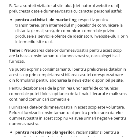
B. Daca sunteti vizitator al site-ului, [detinatorul website-ului]
prelucreaza datele dumneavoastra cu caracter personal astfel:
pentru activitati de marketing
, respectiv pentru
transmiterea, prin intermediul mijloacelor de comunicare la
distanta (e-mail, sms), de comunicari comerciale privind
produsele si serviciile oferite de [detinatorul website-ului], prin
intermediul site-ului.
Temei
: Prelucrarea datelor dumneavoastra pentru acest scop
are la baza consimtamantul dumneavoastra, daca alegeti sa-l
furnizati.
Va puteti exprima consimtamantul pentru prelucrarea datelor in
acest scop prin completarea si bifarea casutei corespunzatoare
din formularul pentru abonarea la newsletter disponibil pe site.
Pentru dezabonarea de la primirea unor astfel de comunicari
comerciale puteti folosi optiunea de la finalul fiecarui e-mail/ sms
continand comunicari comerciale.
Furnizarea datelor dumneavoastra in acest scop este voluntara.
Refuzul furnizarii consimtamantului pentru prelucrarea datelor
dumneavoastra in acest scop nu va avea urmari negative pentru
dumneavoastra.
pentru rezolvarea plangerilor
, reclamatiilor si pentru a