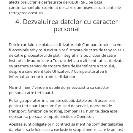
afecta prelucrarile desfasurate de KIDBIT SRL pe baza
consimtamantului exprimat de catre dumneavoastra inainte de
retragerea acestuia.
4. Dezvaluirea datelor cu caracter
personal
Datele cardului de plata ale Utilizatorului/ Cumparatorului nu vor
fi accesibile taby.ro si nici nu vor fi stocate de catre de taby.ro sau
de catre procesatorul de plati integrat in Site, ci doar de catre
institutia de autorizare a Tranzactiei sau o alta entitate autorizata
sa presteze servicii de stocare date de identificare a cardului,
despre a carei identitate Utilizatorul/ Cumparatorul va fi
informat, anterior introducerii datelor.
Nu inchiriem / vindem datele dumneavoastra cu caracter
personal catre terte parti.
Pe langa operator, in anumite situatii, datele pot fi accesibile
pentru terte parti precum furnizori de servicii, operatori de
transport, furnizori de hosting, companii IT, numite, daca este
necesar, ca persoane imputernicite de Operator.
Acestea sunt obligate prin contract sa mentina confidentialitatea
datelor si sa le foloseasca exclusiv in scopul pentru care le-au fost