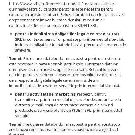
https://www.taby.ro/termeni-si-conditii. Furnizarea datelor
dumneavoastra cu caracter personal este necesara pentru
executarea acestui contract. Refuzul furnizarii datelor poate avea
drept consecinta imposibilitatea derularii raporturilor
contractuale dintre dumneavoastra si KIDBIT SRL.
pentru indeplinirea obligatiilor legale ce revin KIDBIT
SRL
in contextul serviciilor prestate prin intermediul site-ului,
inclusiv a obligatiilor in materie fiscala, precum si in materie de
arhivare.
Temei
: Prelucrarea datelor dumneavoastra pentru acest scop
este necesara in baza unor obligatii legale. Furnizarea datelor
dumneavoastra in acest scop este necesara. Refuzul furnizarii
datelor poate avea drept consecinta imposibilitatea KIDBIT SRL
de a respecta obligatiile legale care ii revin si deci in
imposibilitatea de a va oferi serviciile prin intermediul site-ului.
pentru activitati de marketing
, respectiv pentru
transmiterea, prin intermediul mijloacelor de comunicare la
distanta (e-mail, sms) de comunicari comerciale privind
produsele si serviciile oferite de KIDBIT SRL, prin intermediul
site-ului.
Temei
: Prelucrarea datelor dumneavoastra pentru acest scop
are la baza consimtamantul dumneavoastra, daca alegeti sa-l