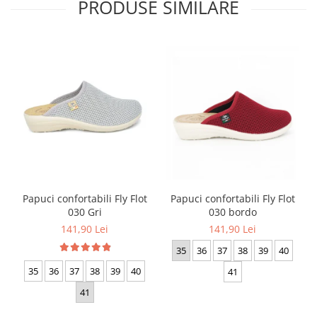
PRODUSE SIMILARE
Papuci confortabili Fly Flot
Papuci confortabili Fly Flot
030 bordo
030 Gri
141,90 Lei
141,90 Lei
35
36
37
38
39
40
35
36
37
38
39
40
41
41