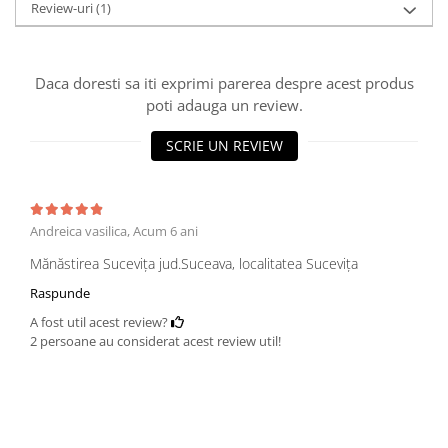
Review-uri
(1)
Daca doresti sa iti exprimi parerea despre acest produs
poti adauga un review.
SCRIE UN REVIEW
Andreica vasilica,
Acum 6 ani
Mănăstirea Sucevița jud.Suceava, localitatea Sucevița
Raspunde
A fost util acest review?
2 persoane au considerat acest review util!