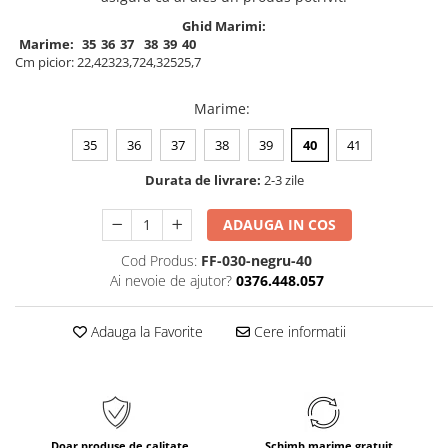
Ghid Marimi:
Marime:
35
36
37
38
39
40
Cm picior:
22,4
23
23,7
24,3
25
25,7
Marime
:
35
36
37
38
39
40
41
Durata de livrare:
2-3 zile
ADAUGA IN COS
Cod Produs:
FF-030-negru-40
Ai nevoie de ajutor?
0376.448.057
Adauga la Favorite
Cere informatii
Doar produse de calitate
Schimb marime gratuit