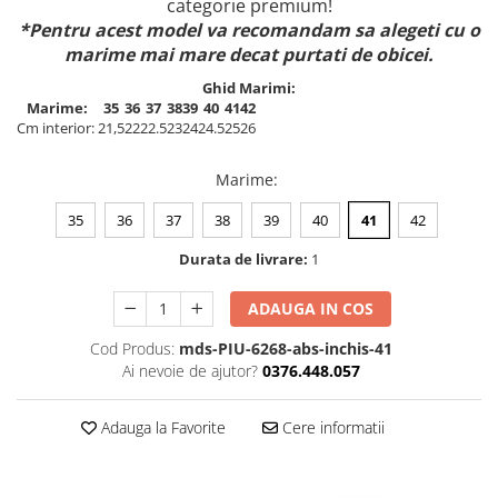
categorie premium!
*Pentru acest model va recomandam sa alegeti cu o
marime mai mare decat purtati de obicei.
Ghid Marimi:
Marime:
35
36
37
38
39
40
41
42
Cm interior:
21,5
22
22.5
23
24
24.5
25
26
Marime
:
35
36
37
38
39
40
41
42
Durata de livrare:
1
ADAUGA IN COS
Cod Produs:
mds-PIU-6268-abs-inchis-41
Ai nevoie de ajutor?
0376.448.057
Adauga la Favorite
Cere informatii