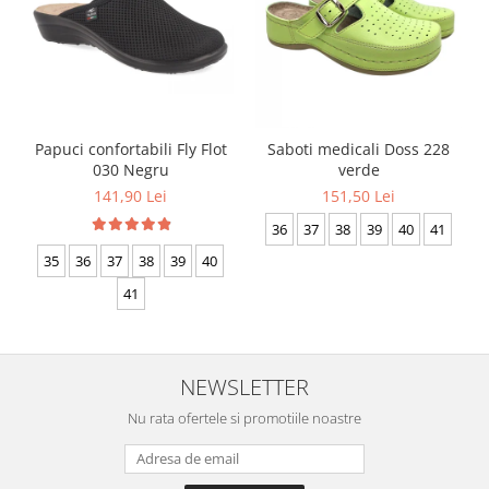
Papuci confortabili Fly Flot
Saboti medicali Doss 228
030 Negru
verde
141,90 Lei
151,50 Lei
36
37
38
39
40
41
35
36
37
38
39
40
41
NEWSLETTER
Nu rata ofertele si promotiile noastre