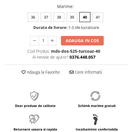
Marime
:
36
37
38
39
40
41
Durata de livrare:
1-3 zile lucratoare
ADAUGA IN COS
Cod Produs:
mds-dos-525-turcoaz-40
Ai nevoie de ajutor?
0376.448.057
Adauga la Favorite
Cere informatii
Doar produse de calitate
Schimb marime gratuit
Returnare usoara si rapida
Incaltaminte confortabila