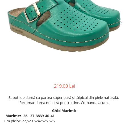
Inblu
Doss
Vesna
Dr. Feet
219,00 Lei
Saboti de damă cu partea superioară şi tălpicul din piele naturală.
Recomandarea noastra pentru tine. Comanda acum.
Ghid Marimi:
Marime:
36
37
38
39
40
41
Cm picior:
22,5
23.5
24
25
25.5
26