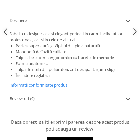
Descriere
Saboti cu design clasic si elegant perfecti in cadrul activitatilor
profesionale, cat si in cele de zi cu zi.
Partea superioară şi tălpicul din piele naturală
Manoperă de înaltă calitate
Talpicul are forma ergonomica cu burete de memorie
Forma anatomica
Talpa flexibila din poliuraten, antiderapanta (anti-slip)
Închidere reglabila
Informatii conformitate produs
Review-uri
(0)
Daca doresti sa iti exprimi parerea despre acest produs
poti adauga un review.