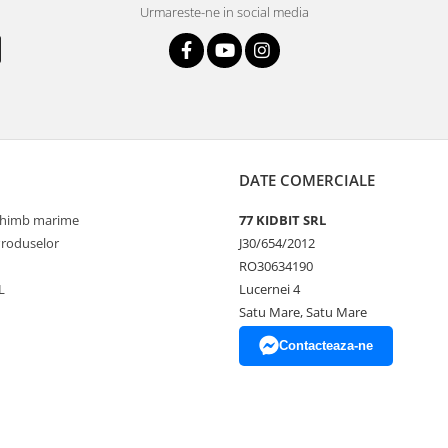
Urmareste-ne in social media
DATE COMERCIALE
schimb marime
77 KIDBIT SRL
Produselor
J30/654/2012
RO30634190
L
Lucernei 4
Satu Mare, Satu Mare
Contacteaza-ne