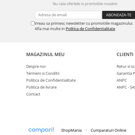
Inblu
Nu rata ofertele si promotiile noastre
Doss
Vesna
Vreau sa primesc newsletter cu promotiile magazinului.
Dr. Feet
Afla mai multe in
Politica de Confidentialitate
MAGAZINUL MEU
CLIENTI
Despre noi
Retur si 
Termeni si Conditii
Garantia 
Politica de Confidentialitate
ANPC
Politica de livrare
ANPC - SA
Contact
-
ShopMania
Cumparaturi Online