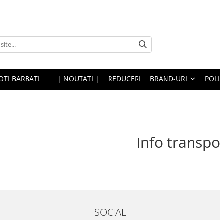
OTI BARBATI
| NOUTATI |
REDUCERI
BRAND-URI
POLI
Info transpo
SOCIAL