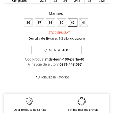
Cm picior:
22,5
23
24
24,5
25
25,5
Marime
:
36
37
38
39
40
41
STOC EPUIZAT
Durata de livrare:
1-3 zile lucratoare
ALERTA STOC
Cod Produs:
mds-leon-100-perla-40
Ai nevoie de ajutor?
0376.448.057
Adauga la Favorite
Doar produse de calitate
Schimb marime gratuit