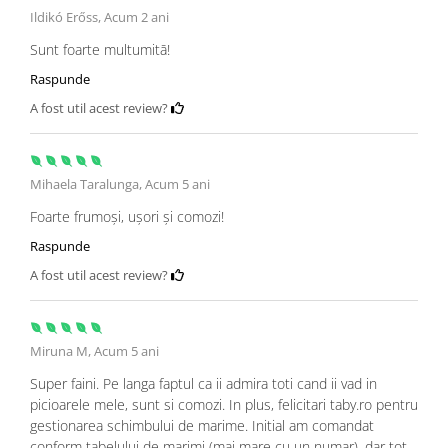
Ildikó Erőss,
Acum 2 ani
Sunt foarte multumitā!
Raspunde
A fost util acest review?
Mihaela Taralunga,
Acum 5 ani
Foarte frumoși, ușori și comozi!
Raspunde
A fost util acest review?
Miruna M,
Acum 5 ani
Super faini. Pe langa faptul ca ii admira toti cand ii vad in
picioarele mele, sunt si comozi. In plus, felicitari taby.ro pentru
gestionarea schimbului de marime. Initial am comandat
conform tabelului de marimi (mai mare cu un numar), dar tot