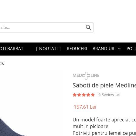
OTI BARBATI
| NOUTATI |
REDUCERI
BRAND-URI
POLI
gru
Saboti de piele Medli
6 Review-uri
157,61 Lei
Un model foarte apreciat ce
mult in picioare.
Potriviti pentru femei ce pu