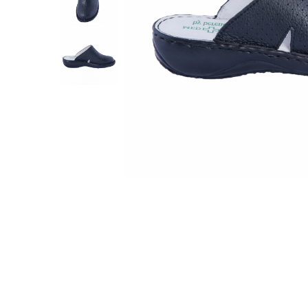
Inblu
Doss
Vesna
Dr. Feet