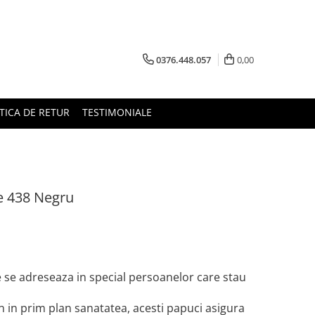
0376.448.057
0,00
TICA DE RETUR
TESTIMONIALE
ne 438 Negru
 se adreseaza in special persoanelor care stau
n in prim plan sanatatea, acesti papuci asigura