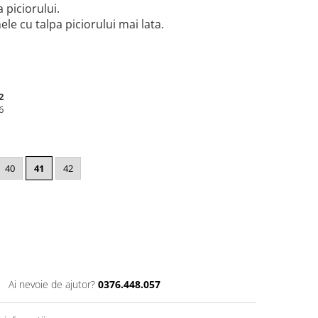
 piciorului.
e cu talpa piciorului mai lata.
2
6
40
41
42
Ai nevoie de ajutor?
0376.448.057