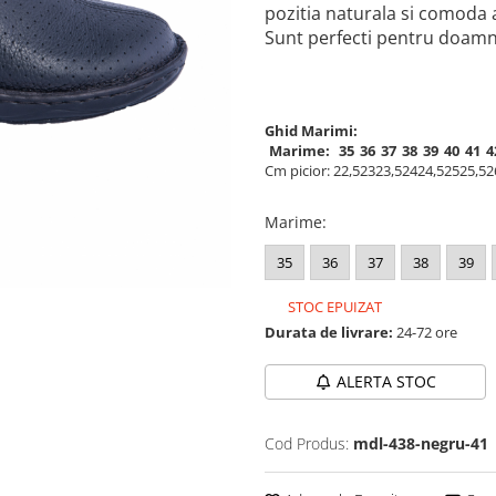
pozitia naturala si comoda a
Sunt perfecti pentru doamnel
Ghid Marimi:
Marime:
35
36
37
38
39
40
41
4
Cm picior:
22,5
23
23,5
24
24,5
25
25,5
2
Marime
:
35
36
37
38
39
STOC EPUIZAT
Durata de livrare:
24-72 ore
ALERTA STOC
Cod Produs:
mdl-438-negru-41