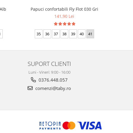
 Alb
Papuci co
Papuci confortabili Fly Flot 030 Gri
141,90 Lei
35
1
35
36
37
38
39
40
41
SUPORT CLIENTI
Luni - Vineri: 9:00 - 16:00
0376.448.057
comenzi@taby.ro