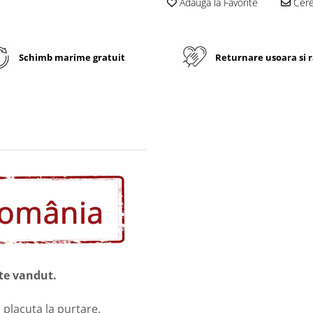
Adauga la Favorite
Cere 
Schimb marime gratuit
Returnare usoara si 
rte vandut.
i placuta la purtare.