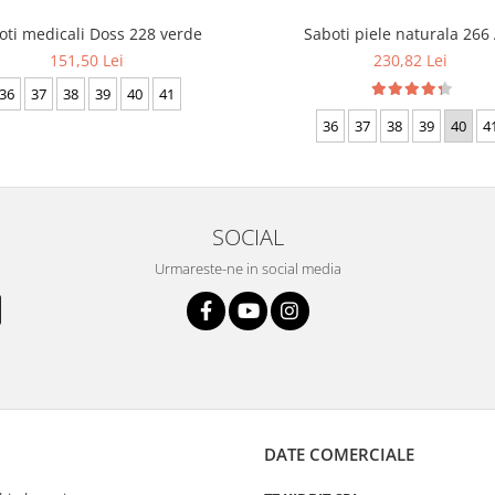
oti medicali Doss 228 verde
Saboti piele naturala 266
151,50 Lei
230,82 Lei
36
37
38
39
40
41
36
37
38
39
40
4
SOCIAL
Urmareste-ne in social media
DATE COMERCIALE