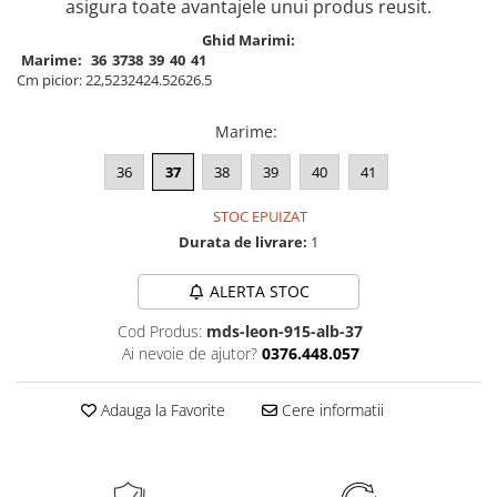
asigura toate avantajele unui produs reusit.
Ghid Marimi:
Marime:
36
37
38
39
40
41
Cm picior:
22,5
23
24
24.5
26
26.5
Marime
:
36
37
38
39
40
41
STOC EPUIZAT
Durata de livrare:
1
ALERTA STOC
Cod Produs:
mds-leon-915-alb-37
Ai nevoie de ajutor?
0376.448.057
Adauga la Favorite
Cere informatii