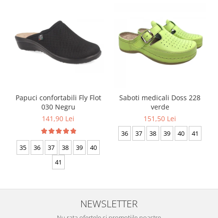
Papuci confortabili Fly Flot
Saboti medicali Doss 228
030 Negru
verde
141,90 Lei
151,50 Lei
36
37
38
39
40
41
35
36
37
38
39
40
41
NEWSLETTER
Nu rata ofertele si promotiile noastre