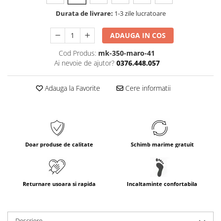
Durata de livrare:
1-3 zile lucratoare
ADAUGA IN COS
Cod Produs:
mk-350-maro-41
Ai nevoie de ajutor?
0376.448.057
Adauga la Favorite
Cere informatii
Doar produse de calitate
Schimb marime gratuit
Returnare usoara si rapida
Incaltaminte confortabila
Descriere