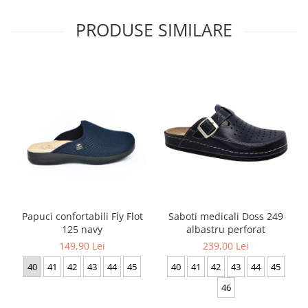
PRODUSE SIMILARE
Papuci confortabili Fly Flot
Saboti medicali Doss 249
125 navy
albastru perforat
149,90 Lei
239,00 Lei
40
41
42
43
44
45
40
41
42
43
44
45
46