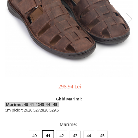
Inblu
Doss
Vesna
Dr. Feet
298,94 Lei
Ghid Marimi:
Marime:
40
41
42
43
44
45
Cm picior:
26
26.5
27
28
28.5
29.5
Marime
:
40
41
42
43
44
45