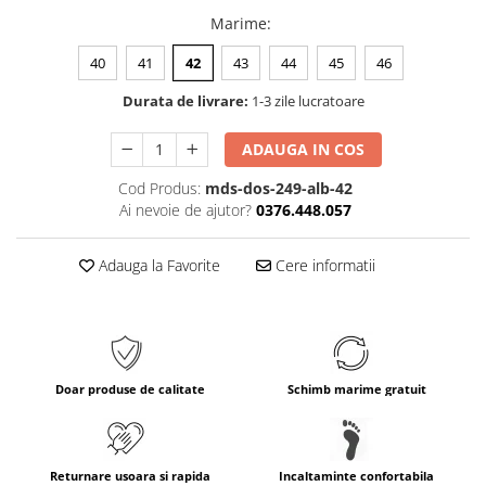
Marime
:
40
41
42
43
44
45
46
Durata de livrare:
1-3 zile lucratoare
ADAUGA IN COS
Cod Produs:
mds-dos-249-alb-42
Ai nevoie de ajutor?
0376.448.057
Adauga la Favorite
Cere informatii
Doar produse de calitate
Schimb marime gratuit
Returnare usoara si rapida
Incaltaminte confortabila