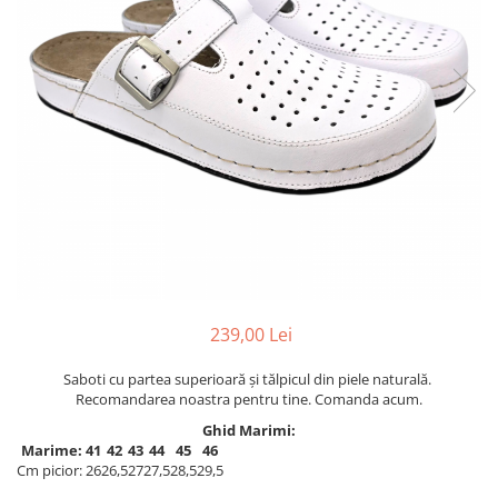
Inblu
Doss
Vesna
Dr. Feet
239,00 Lei
Saboti cu partea superioară şi tălpicul din piele naturală.
Recomandarea noastra pentru tine. Comanda acum.
Ghid Marimi:
Marime:
41
42
43
44
45
46
Cm picior:
26
26,5
27
27,5
28,5
29,5