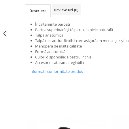
Review-uri
(0)
Descriere
Încălţăminte barbati
Partea superioară şi tălpicul din piele naturală
Talpa anatomica
Talpă de cauciuc flexibil care asigură un mers uşor şi na
Manoperă de înaltă calitate
Formă anatomică.
Culori disponibile: albastru inchis
Accesoriu:catarama reglabila
Informatii conformitate produs