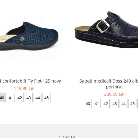
 confortabili Fly Flot 125 navy
Saboti medicali Doss 249 al
perforat
149,90 Lei
239,00 Lei
40
41
42
43
44
45
40
41
42
43
44
45
SOCIAL