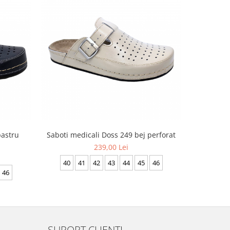
bastru
Saboti medicali Doss 249 bej perforat
Saboti med
239,00 Lei
40
41
42
43
44
45
46
40
46
SUPORT CLIENTI