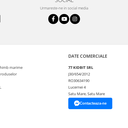
Urmareste-ne in social media
DATE COMERCIALE
schimb marime
77 KIDBIT SRL
Produselor
J30/654/2012
RO30634190
L
Lucernei 4
Satu Mare, Satu Mare
Contacteaza-ne