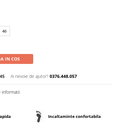
46
A IN COS
45
Ai nevoie de ajutor?
0376.448.057
informatii
rapida
Incaltaminte confortabila