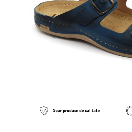
Inblu
Doss
Vesna
Dr. Feet
Doar produse de calitate