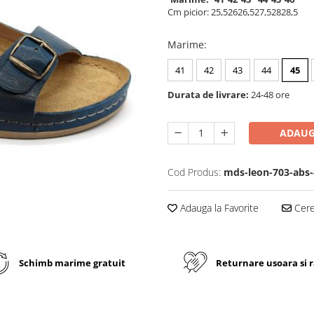
Cm picior:
25,5
26
26,5
27,5
28
28,5
Marime
:
41
42
43
44
45
Durata de livrare:
24-48 ore
ADAUG
Cod Produs:
mds-leon-703-abs-
Adauga la Favorite
Cere 
Schimb marime gratuit
Returnare usoara si 