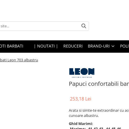
OTI BARBATI
| NOUTATI |
REDUCERI
BRAND-URI
POLI
rbati Leon 703 albastru
Papuci confortabili ba
253,18 Lei
Arata si simte-te extraordinar cu ac
cunoare albastru.
Ghid Marimi:
Marime:
41
42
43
44
45
46