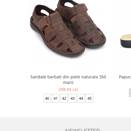
Sandale barbati din piele naturala 350
Papuci
maro
298,94 Lei
40
41
42
43
44
45
NEWSLETTER