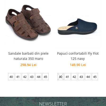
Sandale barbati din piele
Papuci confortabili Fly Flot
naturala 350 maro
125 navy
298,94 Lei
149,90 Lei
40
41
42
43
44
45
40
41
42
43
44
45
NEWSLETTER