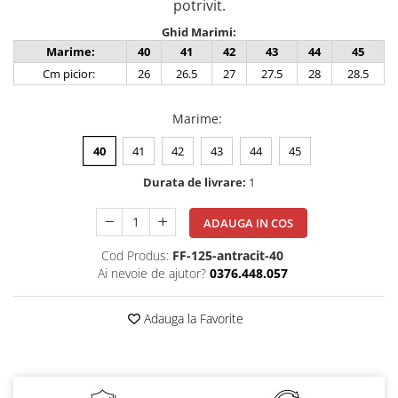
potrivit.
Ghid Marimi:
Marime:
40
41
42
43
44
45
Cm picior:
26
26.5
27
27.5
28
28.5
Marime
:
40
41
42
43
44
45
Durata de livrare:
1
ADAUGA IN COS
Cod Produs:
FF-125-antracit-40
Ai nevoie de ajutor?
0376.448.057
Adauga la Favorite