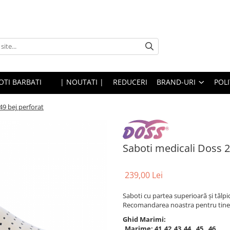
OTI BARBATI
| NOUTATI |
REDUCERI
BRAND-URI
POLI
49 bej perforat
Saboti medicali Doss 2
239,00 Lei
Saboti cu partea superioară şi tălpi
Recomandarea noastra pentru tin
Ghid Marimi:
Marime:
41
42
43
44
45
46