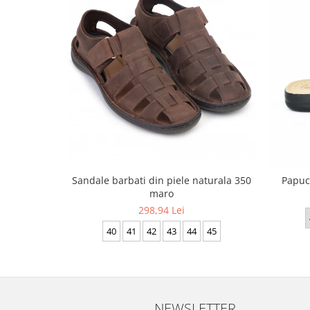
Sandale barbati din piele naturala 350
Papuci
maro
298,94 Lei
40
41
42
43
44
45
NEWSLETTER