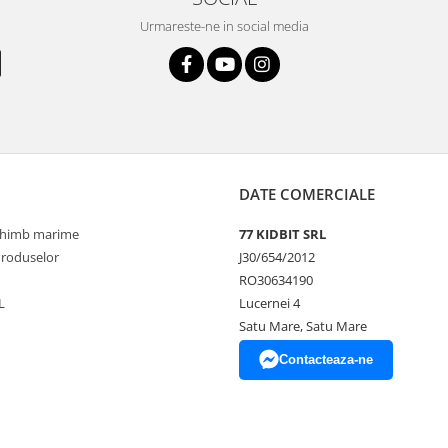
Urmareste-ne in social media
DATE COMERCIALE
schimb marime
77 KIDBIT SRL
Produselor
J30/654/2012
RO30634190
L
Lucernei 4
Satu Mare, Satu Mare
Contacteaza-ne