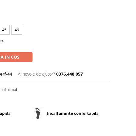
45
46
are
A IN COS
erf-44
Ai nevoie de ajutor?
0376.448.057
informatii
rapida
Incaltaminte confortabila