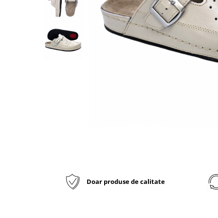
Inblu
Doss
Vesna
Dr. Feet
Doar produse de calitate