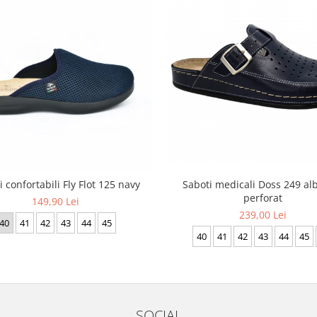
 confortabili Fly Flot 125 navy
Saboti medicali Doss 249 al
perforat
149,90 Lei
239,00 Lei
40
41
42
43
44
45
40
41
42
43
44
45
SOCIAL