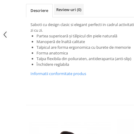
Review-uri
(0)
Descriere
Saboti cu design clasic si elegant perfecti in cadrul activitati
zi cu zi.
Partea superioară şi tălpicul din piele naturală
Manoperă de înaltă calitate
Talpicul are forma ergonomica cu burete de memorie
Forma anatomica
Talpa flexibila din poliuraten, antiderapanta (anti-slip)
Închidere reglabila
Informatii conformitate produs