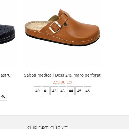
bastru
Saboti medicali Doss 249 maro perforat
Saboti p
239,00 Lei
40
41
42
43
44
45
46
46
41
SUPORT CLIENTI