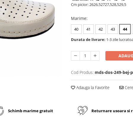
Cm picior:
26
26,5
27
27,5
28,5
29,5
Marime
:
40
41
42
43
44
Durata de livrare:
1-3 zile lucrato
ADAUG
Cod Produs:
mds-dos-249-bej-p
Adauga la Favorite
Cere 
Schimb marime gratuit
Returnare usoara si 