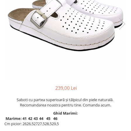
Inblu
Doss
Vesna
Dr. Feet
239,00 Lei
Saboti cu partea superioară şi tălpicul din piele naturală.
Recomandarea noastra pentru tine. Comanda acum.
Ghid Marimi:
Marime:
41
42
43
44
45
46
Cm picior:
26
26,5
27
27,5
28,5
29,5