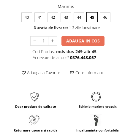
Marime
:
40
41
42
43
44
45
46
Durata de livrare:
1-3 zile lucratoare
ADAUGA IN COS
Cod Produs:
mds-dos-249-alb-45
Ai nevoie de ajutor?
0376.448.057
Adauga la Favorite
Cere informatii
Doar produse de calitate
Schimb marime gratuit
Returnare usoara si rapida
Incaltaminte confortabila