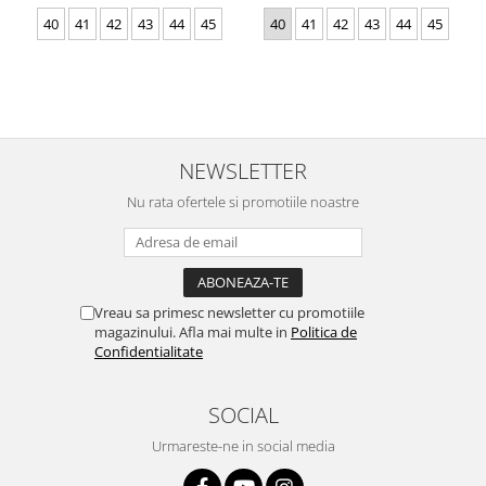
40
41
42
43
44
45
40
41
42
43
44
45
NEWSLETTER
Nu rata ofertele si promotiile noastre
Vreau sa primesc newsletter cu promotiile
magazinului. Afla mai multe in
Politica de
Confidentialitate
SOCIAL
Urmareste-ne in social media