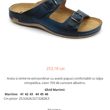
Inblu
Doss
Vesna
Dr. Feet
253,18 Lei
Arata si simte-te extraordinar cu acesti papuci confortabili cu talpa
ortopedica, Leon 703 de cunoare albastru.
Ghid Marimi:
Marime:
41
42
43
44
45
46
Cm picior:
25,5
26
26,5
27,5
28
28,5
Marime
: