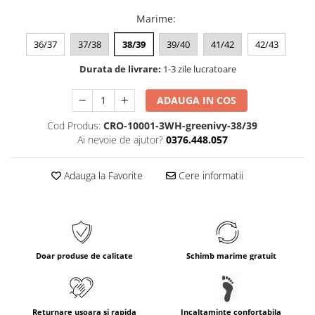
Marime
:
36/37
37/38
38/39
39/40
41/42
42/43
Durata de livrare:
1-3 zile lucratoare
ADAUGA IN COS
Cod Produs:
CRO-10001-3WH-greenivy-38/39
Ai nevoie de ajutor?
0376.448.057
Adauga la Favorite
Cere informatii
Doar produse de calitate
Schimb marime gratuit
Returnare usoara si rapida
Incaltaminte confortabila