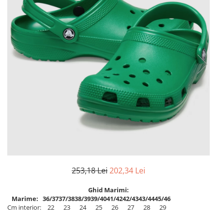
Inblu
Doss
Vesna
Dr. Feet
253,18 Lei
202,34 Lei
Ghid Marimi:
Marime:
36/37
37/38
38/39
39/40
41/42
42/43
43/44
45/46
Cm interior:
22
23
24
25
26
27
28
29