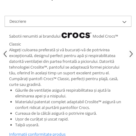
Descriere
Sabotii renumiti ai brandului
Model Crocs™
Classic
Alegeți culoarea preferată și vă bucurați-vă de potrivirea
excepțională, designul perfect pentru apă și respirabilitatea
datorită ventilației din partea frontală a piciorului. Datorită
tehnologiei Croslite™, pantoful se adaptează formei piciorului
tău, oferind în același timp un suport excelent pentru el.
Cumpărați pantofi Crocs™ Classic, perfecți pentru plajă, casă,
curte sau gradină.
Găurile de ventilație asigură respirabilitatea și ajută la
eliminarea apei și a nisipului.
Materialul patentat complet adaptabil Croslite™ asigură un
confort ridicat al purtării pantofilor Crocs.
Cureaua de la călcâi asigură o potrivire sigură.
Ușor de curățat și uscat rapid.
Talpă ușoară.
Informatii conformitate produs