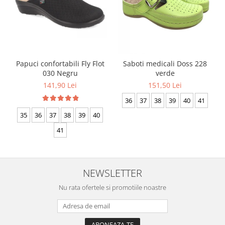
Papuci confortabili Fly Flot
Saboti medicali Doss 228
030 Negru
verde
141,90 Lei
151,50 Lei
36
37
38
39
40
41
35
36
37
38
39
40
41
NEWSLETTER
Nu rata ofertele si promotiile noastre