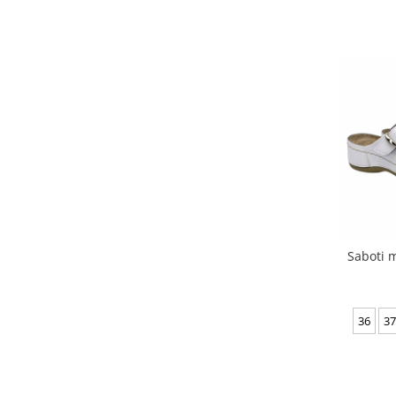
Saboti m
36
37