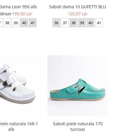
 dama Leon 950 alb
Saboti dama 10 GUFETTI BLU
00 Lei
199,00 Lei
125,07 Lei
7
38
39
40
41
36
37
38
39
40
41
piele naturala 168-1
Saboti piele naturala 170
alb
turcoaz