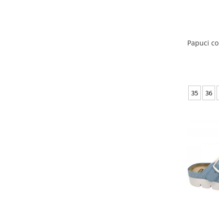
Papuci con
35
36