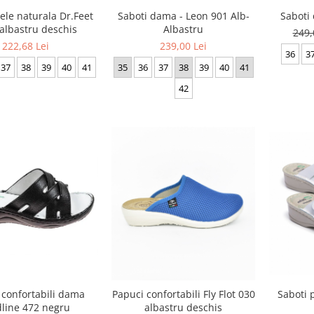
Saboti dama - Leon 901 Alb-
Saboti
iele naturala Dr.Feet
Albastru
albastru deschis
249,
239,00 Lei
222,68 Lei
36
3
35
36
37
38
39
40
41
37
38
39
40
41
42
 confortabili dama
Saboti 
Papuci confortabili Fly Flot 030
line 472 negru
albastru deschis