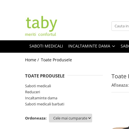
Incaltaminte dama
Brand-uri
Pantofi office
Skechers
Botine piele naturala
Crocs
SABOTI MEDICALI
INCALTAMINTE DAMA
SAB
Pantofi casual confortabili
Fly Flot
Papuci de casa
Leon
Home /
Toate Produsele
Papuci decupati
Medi+
Toate 
Sandale confortabile
Daco
TOATE PRODUSELE
Ghete
Medline Berende
Afiseaza:
Saboti medicali
Reduceri
Intretinere frumusete si sanatate
Dr Batz
Incaltaminte dama
Dr. Calm
Saboti medicali barbati
Mark Konfort
Ordoneaza:
EcoBio