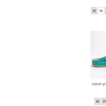
35
36
Saboti pi
36
37