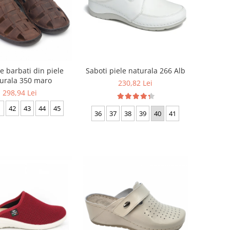
e barbati din piele
Saboti piele naturala 266 Alb
urala 350 maro
230,82 Lei
298,94 Lei
1
42
43
44
45
36
37
38
39
40
41