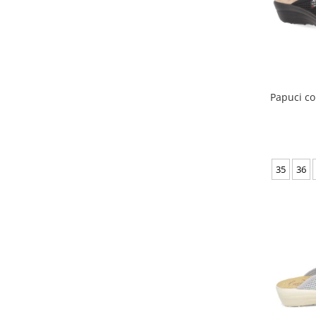
Inblu
Doss
Vesna
Dr. Feet
Papuci con
35
36