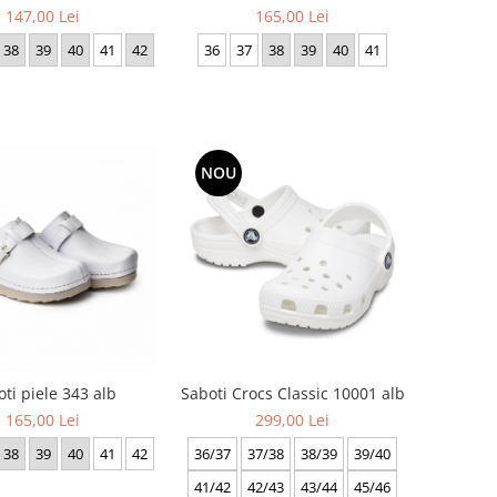
147,00 Lei
165,00 Lei
38
39
40
41
42
36
37
38
39
40
41
NOU
ti piele 343 alb
Saboti Crocs Classic 10001 alb
165,00 Lei
299,00 Lei
38
39
40
41
42
36/37
37/38
38/39
39/40
41/42
42/43
43/44
45/46