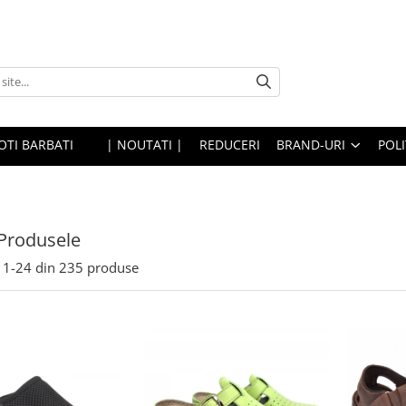
OTI BARBATI
| NOUTATI |
REDUCERI
BRAND-URI
POLI
Produsele
1-
24
din
235
produse