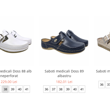
edicali Doss 88 alb
Saboti medicali Doss 89
Saboti m
neperforat
albastru
229,00 Lei
182,01 Lei
36
3
38
39
40
41
36
37
38
39
40
41