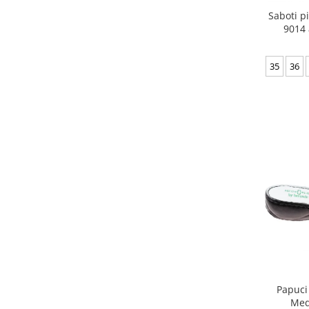
Saboti p
9014 
35
36
Papuci
Med