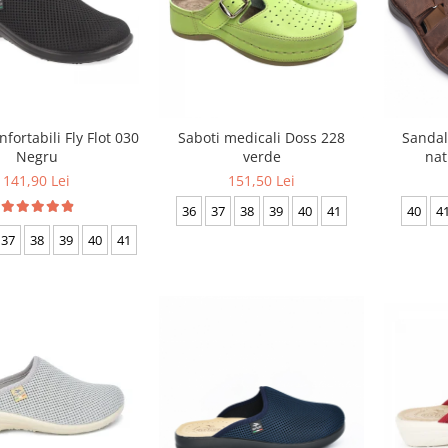
fortabili Fly Flot 030
Saboti medicali Doss 228
Sandal
Negru
verde
nat
141,90 Lei
151,50 Lei
36
37
38
39
40
41
40
4
37
38
39
40
41