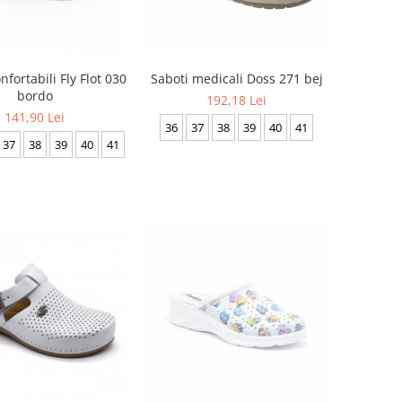
nfortabili Fly Flot 030
Saboti medicali Doss 271 bej
bordo
192,18 Lei
141,90 Lei
36
37
38
39
40
41
37
38
39
40
41