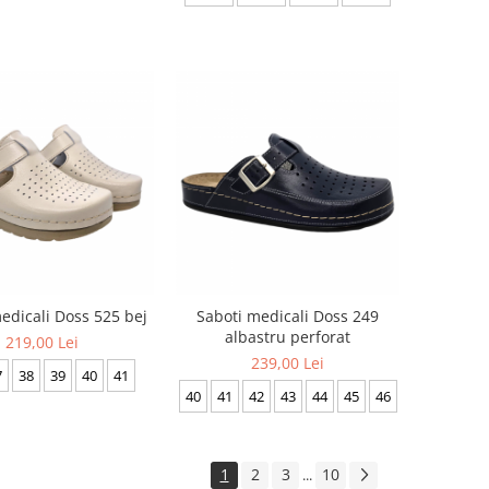
edicali Doss 525 bej
Saboti medicali Doss 249
albastru perforat
219,00 Lei
239,00 Lei
7
38
39
40
41
40
41
42
43
44
45
46
1
2
3
10
...