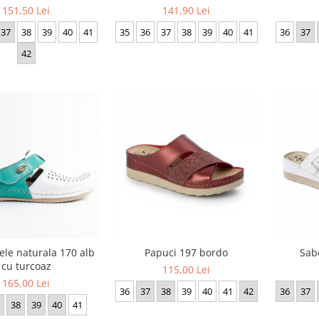
151,50 Lei
141,90 Lei
37
38
39
40
41
36
37
35
36
37
38
39
40
41
42
ele naturala 170 alb
Papuci 197 bordo
Sabo
cu turcoaz
115,00 Lei
165,00 Lei
36
37
38
39
40
41
42
36
37
38
39
40
41