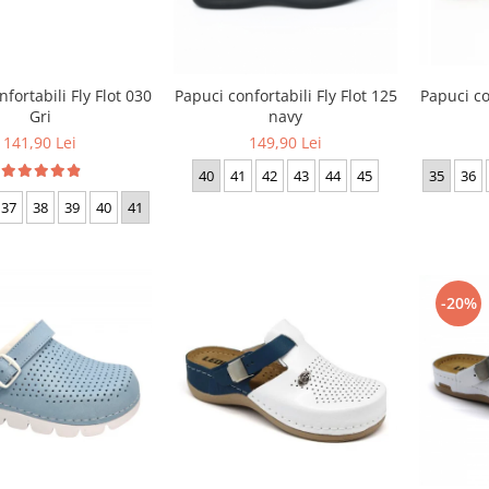
Papuci co
fortabili Fly Flot 030
Papuci confortabili Fly Flot 125
Gri
navy
141,90 Lei
149,90 Lei
35
36
40
41
42
43
44
45
37
38
39
40
41
-20%