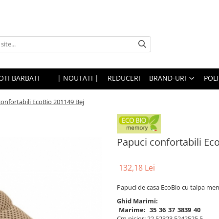
OTI BARBATI
| NOUTATI |
REDUCERI
BRAND-URI
POLI
onfortabili EcoBio 201149 Bej
Papuci confortabili Ec
132,18 Lei
Papuci de casa EcoBio cu talpa me
Ghid Marimi:
Marime:
35
36
37
38
39
40
Cm picior:
22,5
23
23,5
24
25
25,5