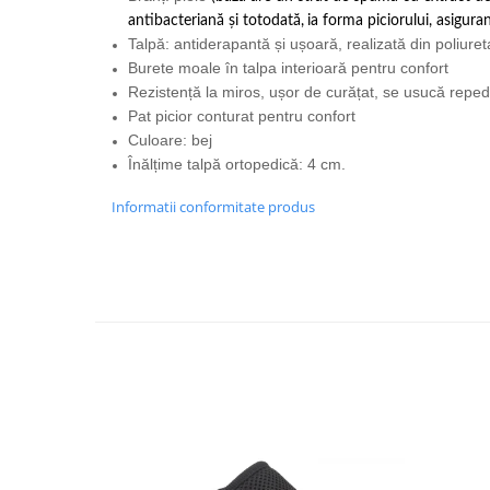
antibacteriană și totodată,
ia forma piciorului, asigura
Talpă: antiderapantă și ușoară, realizată din poliure
Burete moale în talpa interioară pentru confort
Rezistență la miros, ușor de curățat, se usucă repe
Pat picior conturat pentru confort
Culoare: bej
Înălțime talpă ortopedică: 4 cm.
Informatii conformitate produs