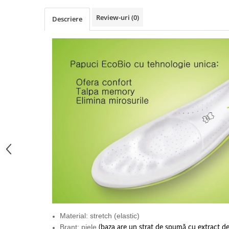
Review-uri
(0)
Descriere
Material: stretch (elastic)
Branț: piele
(baza are un strat de spumă cu extract de