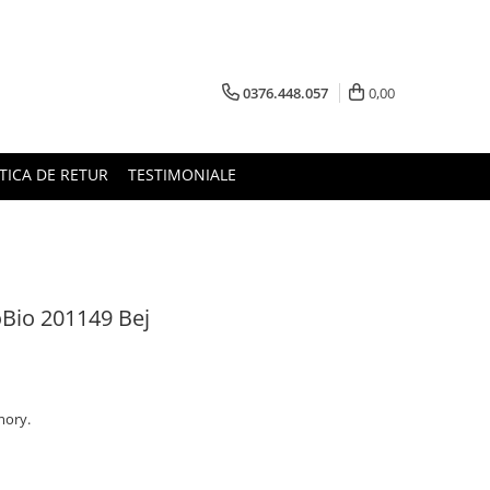
0376.448.057
0,00
TICA DE RETUR
TESTIMONIALE
oBio 201149 Bej
mory.