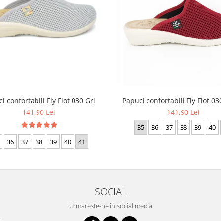
i confortabili Fly Flot 030 Gri
Papuci confortabili Fly Flot 0
141,90 Lei
141,90 Lei
35
36
37
38
39
40
36
37
38
39
40
41
SOCIAL
Urmareste-ne in social media