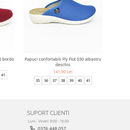
NOU
30 bordo
Papuci confortabili Fly Flot 030 albastru
Sabot
deschis
141,90 Lei
41
36/37
35
36
37
38
39
40
41
SUPORT CLIENTI
Luni - Vineri: 9:00 - 16:00
0376.448.057