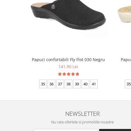
Papuc
Papuci confortabili Fly Flot 030 Negru
141,90 Lei
35
35
36
37
38
39
40
41
NEWSLETTER
Nu rata ofertele si promotiile noastre