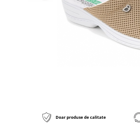
Inblu
Doss
Vesna
Dr. Feet
Doar produse de calitate