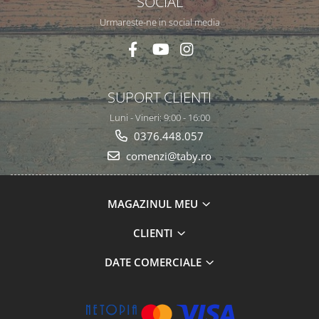
SOCIAL
Urmareste-ne in social media
SUPORT CLIENTI
Luni - Vineri: 9:00 - 16:00
0376.448.057
comenzi@taby.ro
MAGAZINUL MEU
CLIENTI
DATE COMERCIALE