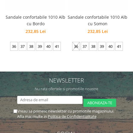
Sandale confortabile 1010 Alb
Sandale confortabile 1010 Alb
cu Bordo
cu Somon
232,85 Lei
232,85 Lei
36
37
38
39
40
41
36
37
38
39
40
41
NEWSLETTER
Nu rata ofertele si promotiile noastre
Vreau sa primesc newsletter cu promotiile magazinului.
Afla mai multe in
Politica de Confidentialitate