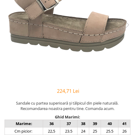
Inblu
Doss
Vesna
Dr. Feet
224,71 Lei
Sandale cu partea superioară şi tălpicul din piele naturală.
Recomandarea noastra pentru tine. Comanda acum.
Ghid Marimi:
Marime:
36
37
38
39
40
41
Cm picior:
22,5
23.5
24
25
25.5
26