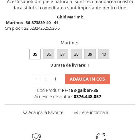
Acesti saboti din piele naturala sunt recomandarea noastra
daca stilul si comoditatea sunt importante pentru tine.
Ghid Marimi:
Marime:
36
37
38
39
40
41
Cm picior:
22,5
23
24
25
25,5
26,5
Marime
:
35
36
37
38
39
40
Durata de livrare:
1
ADAUGA IN COS
Cod Produs:
FF-158-galben-35
Ai nevoie de ajutor?
0376.448.057
Adauga la Favorite
Cere informatii