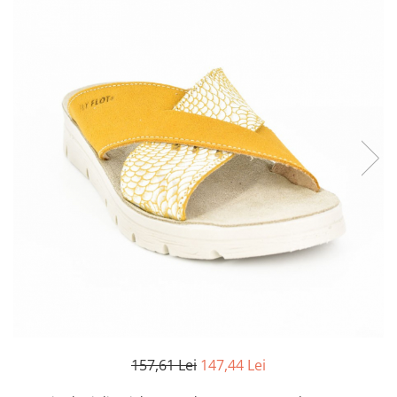
Inblu
Doss
Vesna
Dr. Feet
157,61 Lei
147,44 Lei