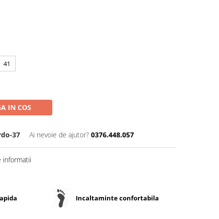
41
A IN COS
rdo-37
Ai nevoie de ajutor?
0376.448.057
informatii
rapida
Incaltaminte confortabila