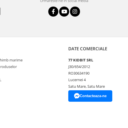
Urmareste-ne in social media
DATE COMERCIALE
schimb marime
77 KIDBIT SRL
Produselor
J30/654/2012
RO30634190
L
Lucernei 4
Satu Mare, Satu Mare
Contacteaza-ne