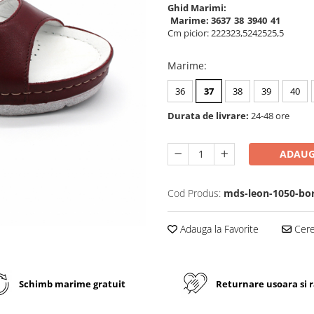
Ghid Marimi:
Marime:
36
37
38
39
40
41
Cm picior:
22
23
23,5
24
25
25,5
Marime
:
36
37
38
39
40
Durata de livrare:
24-48 ore
ADAUG
Cod Produs:
mds-leon-1050-bo
Adauga la Favorite
Cere 
Schimb marime gratuit
Returnare usoara si 