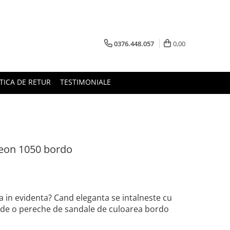
0376.448.057
0,00
TICA DE RETUR
TESTIMONIALE
Leon 1050 bordo
a in evidenta? Cand eleganta se intalneste cu
i de o pereche de sandale de culoarea bordo