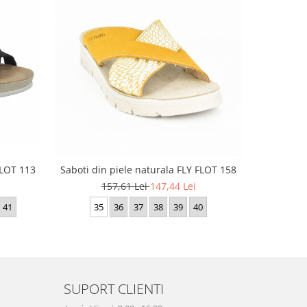
-6%
FLOT 113
Saboti din piele naturala FLY FLOT 158
Sandale di
157,61 Lei
147,44 Lei
1
41
35
36
37
38
39
40
35
SUPORT CLIENTI