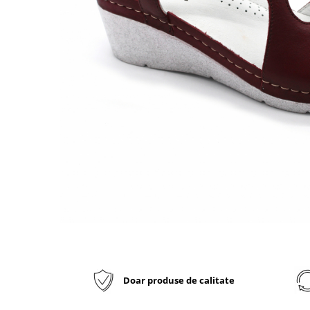
Inblu
Doss
Vesna
Dr. Feet
Doar produse de calitate