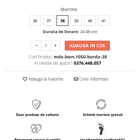
Marime
:
36
37
38
39
40
41
Durata de livrare:
24-48 ore
ADAUGA IN COS
Cod Produs:
mds-leon-1050-bordo-38
Ai nevoie de ajutor?
0376.448.057
Adauga la Favorite
Cere informatii
Doar produse de calitate
Schimb marime gratuit
Returnare usoara si rapida
Incaltaminte confortabila