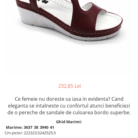
Inblu
Doss
Vesna
Dr. Feet
232,85 Lei
Ce femeie nu doreste sa iasa in evidenta? Cand
eleganta se intalneste cu confortul atunci beneficiezi
de o pereche de sandale de culoarea bordo superbe.
Ghid Marimi:
Marime:
36
37
38
39
40
41
Cm picior:
22
23
23,5
24
25
25,5