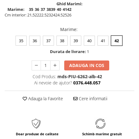
Ghid Marimi:
Marime:
35
36
37
38
39
40
41
42
Cm interior:
21,5
22
22.5
23
24
24.5
25
26
Marime
:
35
36
37
38
39
40
41
42
Durata de livrare:
1
ADAUGA IN COS
Cod Produs:
mds-PIU-6262-alb-42
Ai nevoie de ajutor?
0376.448.057
Adauga la Favorite
Cere informatii
Doar produse de calitate
Schimb marime gratuit