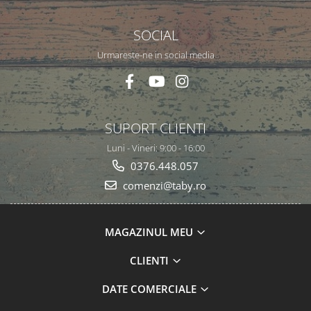
SOCIAL
Urmareste-ne in social media
SUPORT CLIENTI
Luni - Vineri: 9:00 - 16:00
0376.448.057
comenzi@taby.ro
MAGAZINUL MEU
CLIENTI
DATE COMERCIALE