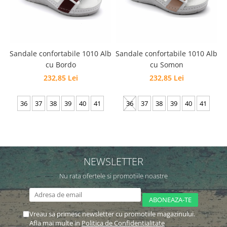
Sandale confortabile 1010 Alb
Sandale confortabile 1010 Alb
cu Bordo
cu Somon
232,85 Lei
232,85 Lei
36
37
38
39
40
41
36
37
38
39
40
41
NEWSLETTER
Nu rata ofertele si promotiile noastre
Vreau sa primesc newsletter cu promotiile magazinului.
Afla mai multe in
Politica de Confidentialitate