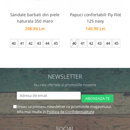
Sandale barbati din piele
Papuci confortabili Fly Flot
naturala 350 maro
125 navy
298,94 Lei
149,90 Lei
40
41
42
43
44
45
40
41
42
43
44
45
NEWSLETTER
Nu rata ofertele si promotiile noastre
Vreau sa primesc newsletter cu promotiile magazinului.
Afla mai multe in
Politica de Confidentialitate
SOCIAL