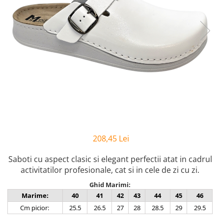
Inblu
Doss
Vesna
Dr. Feet
208,45 Lei
Saboti cu aspect clasic si elegant perfectii atat in cadrul
activitatilor profesionale, cat si in cele de zi cu zi.
Ghid Marimi:
Marime:
40
41
42
43
44
45
46
Cm picior:
25.5
26.5
27
28
28.5
29
29.5