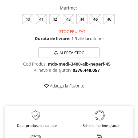
Marime
:
40
41
42
43
44
45
46
STOC EPUIZAT
Durata de livrare:
1-3 zile lucratoare
ALERTA STOC
Cod Produs:
mds-medi-3400-alb-neperf-45
Ai nevoie de ajutor?
0376.448.057
Adauga la Favorite
Doar produse de calitate
Schimb marime gratuit