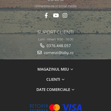
Urmareste-ne in social media
SUPORT CLIENTI
Luni - Vineri: 9:00 - 16:00
0376.448.057
comenzi@taby.ro
MAGAZINUL MEU
CLIENTI
DATE COMERCIALE