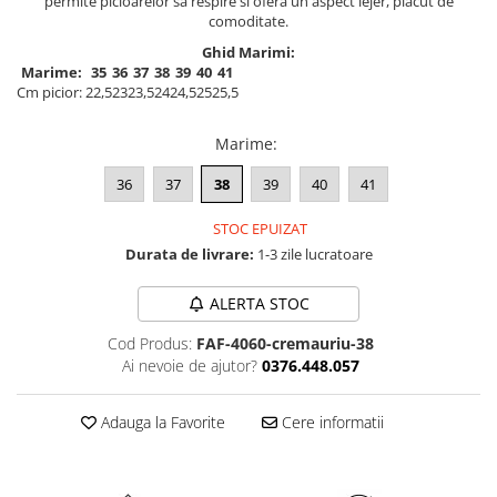
permite picioarelor sa respire si ofera un aspect lejer, placut de
comoditate.
Ghid Marimi:
Marime:
35
36
37
38
39
40
41
Cm picior:
22,5
23
23,5
24
24,5
25
25,5
Marime
:
36
37
38
39
40
41
STOC EPUIZAT
Durata de livrare:
1-3 zile lucratoare
ALERTA STOC
Cod Produs:
FAF-4060-cremauriu-38
Ai nevoie de ajutor?
0376.448.057
Adauga la Favorite
Cere informatii