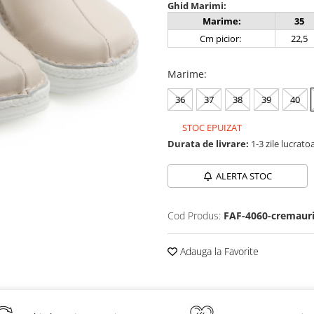
Ghid Marimi:
Marime:
35
Cm picior:
22,5
Marime
:
36
37
38
39
40
STOC EPUIZAT
Durata de livrare:
1-3 zile lucrato
ALERTA STOC
Cod Produs:
FAF-4060-cremaur
Adauga la Favorite