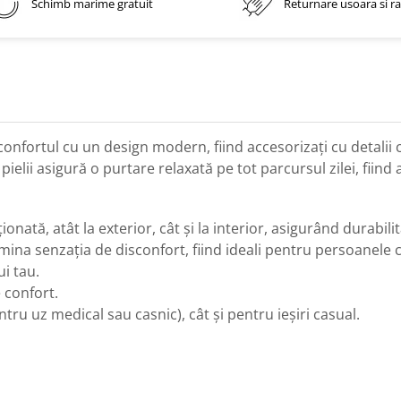
Schimb marime gratuit
Returnare usoara si r
onfortul cu un design modern, fiind accesorizați cu detalii c
 pielii asigură o purtare relaxată
pe tot parcursul zilei, fiind
ionată, atât la exterior, cât și la interior, asigurând durabili
mina senzația de disconfort, fiind ideali pentru persoanele c
i tau.
 confort.
ntru uz medical sau casnic), cât și pentru ieșiri casual.