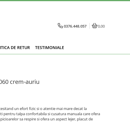
0376.448.057
0,00
ITICA DE RETUR
TESTIMONIALE
4060 crem-auriu
esitand un efort fizic si o atentie mai mare decat la
i pentru talpa confortabila si cusatura manuala care ofera
 picioarelor sa respire si ofera un aspect lejer, placut de