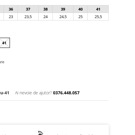
36
37
38
39
40
41
23
23,5
24
24,5
25
25,5
41
are
iu-41
Ai nevoie de ajutor?
0376.448.057