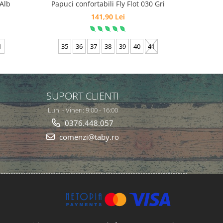
 Alb
Papuci confortabili Fly Flot 030 Gri
Papuci co
141,90 Lei
35
1
35
36
37
38
39
40
41
SUPORT CLIENTI
Luni - Vineri: 9:00 - 16:00
0376.448.057
comenzi@taby.ro