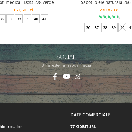
oti medicali Doss 228 verde
Saboti piele naturala 266
151,50 Lei
230,82 Lei
36
37
38
39
40
41
36
37
38
39
40
4
SOCIAL
Urmareste-ne in social media
DATE COMERCIALE
schimb marime
77 KIDBIT SRL