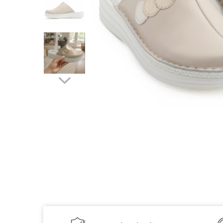
Inblu
Doss
Vesna
Dr. Feet