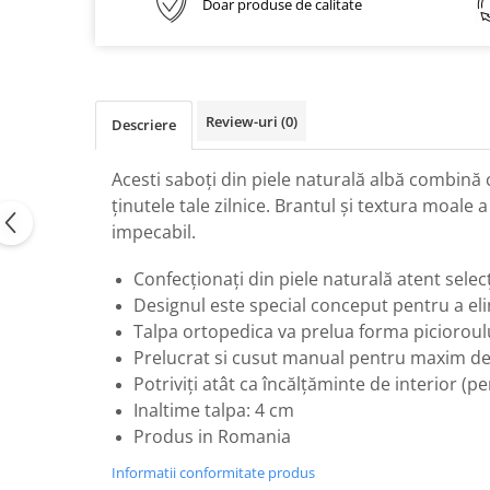
Doar produse de calitate
Review-uri
(0)
Descriere
Acesti saboți din piele naturală albă combină c
ținutele tale zilnice. Brantul și textura moale a
impecabil.
Confecționați din piele naturală
atent selecț
Designul este special conceput pentru a eli
Talpa ortopedica va prelua forma picioroulu
Prelucrat si cusut manual pentru maxim de
Potriviți atât ca încălțăminte de interior (pe
Inaltime talpa: 4 cm
Produs in Romania
Informatii conformitate produs