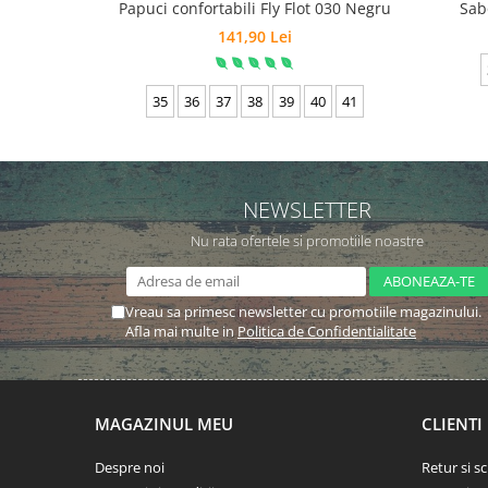
Papuci confortabili Fly Flot 030 Negru
Sab
141,90 Lei
35
36
37
38
39
40
41
NEWSLETTER
Nu rata ofertele si promotiile noastre
Vreau sa primesc newsletter cu promotiile magazinului.
Afla mai multe in
Politica de Confidentialitate
MAGAZINUL MEU
CLIENTI
Despre noi
Retur si 