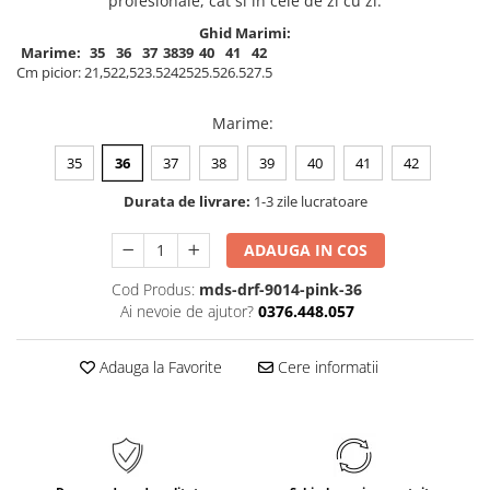
profesionale, cat si in cele de zi cu zi.
Ghid Marimi:
Marime:
35
36
37
38
39
40
41
42
Cm picior:
21,5
22,5
23.5
24
25
25.5
26.5
27.5
Marime
:
35
36
37
38
39
40
41
42
Durata de livrare:
1-3 zile lucratoare
ADAUGA IN COS
Cod Produs:
mds-drf-9014-pink-36
Ai nevoie de ajutor?
0376.448.057
Adauga la Favorite
Cere informatii