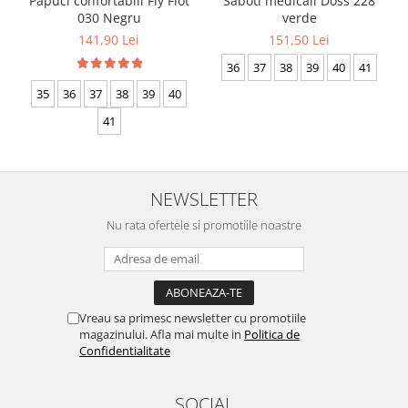
Papuci confortabili Fly Flot
Saboti medicali Doss 228
030 Negru
verde
141,90 Lei
151,50 Lei
36
37
38
39
40
41
35
36
37
38
39
40
41
NEWSLETTER
Nu rata ofertele si promotiile noastre
Vreau sa primesc newsletter cu promotiile
magazinului. Afla mai multe in
Politica de
Confidentialitate
SOCIAL