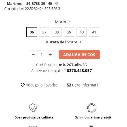
Marime:
36
37
38
39
40
41
Cm interior:
22,5
23
24
24,5
25,5
26,3
Marime
:
36
37
38
39
40
41
Durata de livrare:
1
ADAUGA IN COS
Cod Produs:
mk-267-alb-36
Ai nevoie de ajutor?
0376.448.057
Adauga la Favorite
Cere informatii
Doar produse de calitate
Schimb marime gratuit