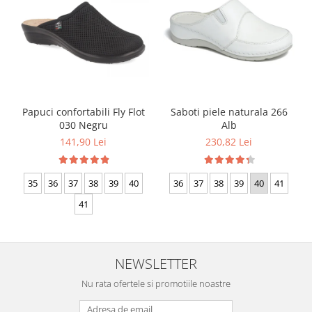
Papuci confortabili Fly Flot
Saboti piele naturala 266
030 Negru
Alb
141,90 Lei
230,82 Lei
35
36
37
38
39
40
36
37
38
39
40
41
41
NEWSLETTER
Nu rata ofertele si promotiile noastre