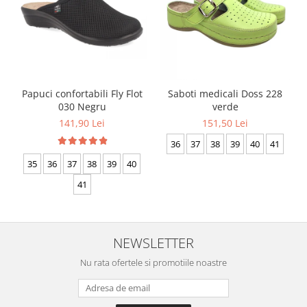
Papuci confortabili Fly Flot
Saboti medicali Doss 228
030 Negru
verde
141,90 Lei
151,50 Lei
36
37
38
39
40
41
35
36
37
38
39
40
41
NEWSLETTER
Nu rata ofertele si promotiile noastre