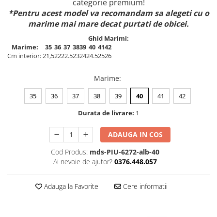
categorie premium!
*Pentru acest model va recomandam sa alegeti cu o
marime mai mare decat purtati de obicei.
Ghid Marimi:
Marime:
35
36
37
38
39
40
41
42
Cm interior:
21,5
22
22.5
23
24
24.5
25
26
Marime
:
35
36
37
38
39
40
41
42
Durata de livrare:
1
ADAUGA IN COS
Cod Produs:
mds-PIU-6272-alb-40
Ai nevoie de ajutor?
0376.448.057
Adauga la Favorite
Cere informatii