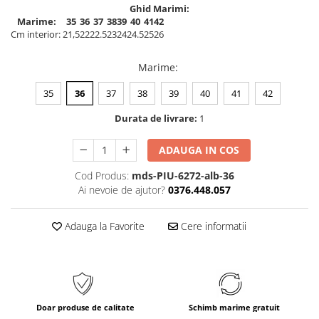
Ghid Marimi:
Marime:
35
36
37
38
39
40
41
42
Cm interior:
21,5
22
22.5
23
24
24.5
25
26
Marime
:
35
36
37
38
39
40
41
42
Durata de livrare:
1
ADAUGA IN COS
Cod Produs:
mds-PIU-6272-alb-36
Ai nevoie de ajutor?
0376.448.057
Adauga la Favorite
Cere informatii
Doar produse de calitate
Schimb marime gratuit