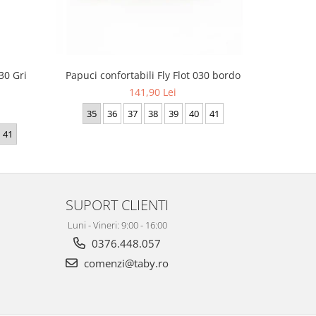
Papuci confortabili Fly Flot 030 bordo
Saboti
30 Gri
141,90 Lei
35
36
37
38
39
40
41
36
41
SUPORT CLIENTI
Luni - Vineri: 9:00 - 16:00
0376.448.057
comenzi@taby.ro