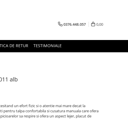
0376.448.057
0,00
TICA DE RETUR
TESTIMONIALE
011 alb
esitand un efort fizic si o atentie mai mare decat la
i pentru talpa confortabila si cusatura manuala care ofera
 picioarelor sa respire si ofera un aspect lejer, placut de