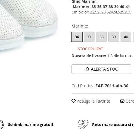
Ghid Marimi:
Marime:
35
36
37
38
39
40
41
Cm picior:
22,5
23
23,5
24
24,5
25
25,5
Marime
:
36
37
38
39
40
STOC EPUIZAT
Durata de livrare:
1-3 zile lucrato
ALERTA STOC
Cod Produs:
FAF-7011-alb-36
Adauga la Favorite
Cere 
Schimb marime gratuit
Returnare usoara si 