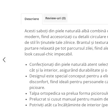
Review-uri
(0)
Descriere
Acesti saboți din piele naturală albă combină
modern, fiind accesorizați cu detalii circulare
de stil în ținutele tale zilnice. Brantul și textu
purtare relaxată
pe tot parcursul zilei, fiind 
look casual-chic impecabil.
Confecționați din piele naturală
atent selecț
cât și la interior, asigurând durabilitate și 
Designul este special conceput pentru a el
disconfort, fiind ideali pentru persoanele c
picioare.
Talpa ortopedica va prelua forma picioroulu
Prelucrat si cusut manual pentru maxim de
Potriviți atât ca încălțăminte de interior (