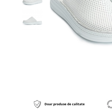
Inblu
Doss
Vesna
Dr. Feet
Doar produse de calitate