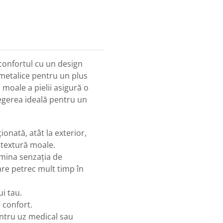
 confortul cu un design
 metalice pentru un plus
ra moale a pielii asigură o
alegerea ideală pentru un
ionată, atât la exterior,
o textură moale.
imina senzația de
are petrec mult timp în
i tau.
 confort.
pentru uz medical sau