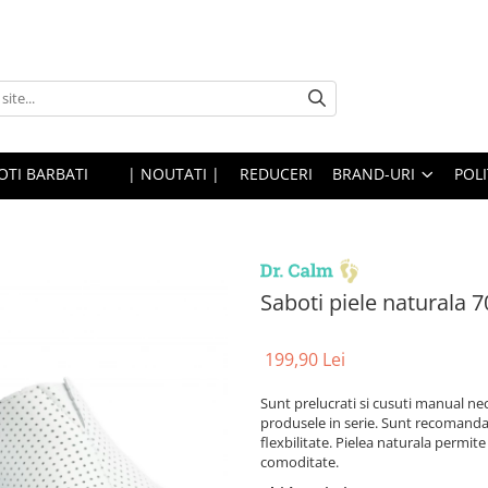
OTI BARBATI
| NOUTATI |
REDUCERI
BRAND-URI
POLI
Saboti piele naturala 7
199,90 Lei
Sunt prelucrati si cusuti manual nec
produsele in serie. Sunt recomandat
flexbilitate. Pielea naturala permite
comoditate.