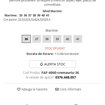
permite picioarelor sa respire si ofera un aspect lejer, placut de
comoditate.
Ghid Marimi:
Marime:
35
36
37
38
39
40
41
Cm picior:
22,5
23
23,5
24
24,5
25
25,5
Marime
:
36
37
38
39
40
41
STOC EPUIZAT
Durata de livrare:
1-3 zile lucratoare
ALERTA STOC
Cod Produs:
FAF-4060-cremauriu-36
Ai nevoie de ajutor?
0376.448.057
Adauga la Favorite
Cere informatii