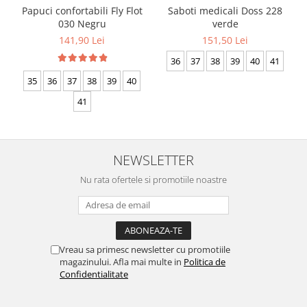
Papuci confortabili Fly Flot
Saboti medicali Doss 228
030 Negru
verde
141,90 Lei
151,50 Lei
36
37
38
39
40
41
35
36
37
38
39
40
41
NEWSLETTER
Nu rata ofertele si promotiile noastre
Vreau sa primesc newsletter cu promotiile
magazinului. Afla mai multe in
Politica de
Confidentialitate