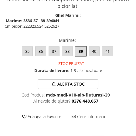
picior lat.
Ghid Marimi:
Marime:
35
36
37
38
39
40
41
Cm picior:
22
23
23.5
24.5
25
26
27
Marime
:
35
36
37
38
39
40
41
STOC EPUIZAT
Durata de livrare:
1-3 zile lucratoare
ALERTA STOC
Cod Produs:
mds-medi-V10-alb-fluturasi-39
Ai nevoie de ajutor?
0376.448.057
Adauga la Favorite
Cere informatii