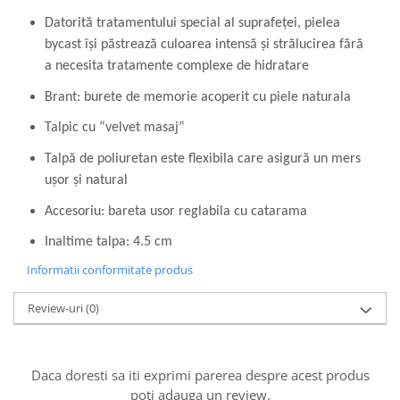
Datorită tratamentului special al suprafeței, pielea
bycast își păstrează culoarea intensă și strălucirea fără
a necesita tratamente complexe de hidratare
Brant: burete de memorie acoperit cu piele naturala
Talpic cu “velvet masaj”
Talpă de poliuretan este flexibila care asigură un mers
uşor şi natural
Accesoriu: bareta usor reglabila cu catarama
Inaltime talpa: 4.5 cm
Informatii conformitate produs
Review-uri
(0)
Daca doresti sa iti exprimi parerea despre acest produs
poti adauga un review.