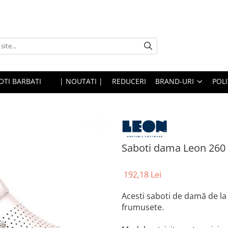
OTI BARBATI
| NOUTATI |
REDUCERI
BRAND-URI
POLI
Saboti dama Leon 260 
192,18 Lei
Acesti saboti de damă de la 
frumusete.