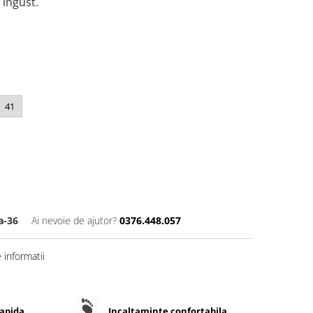
 ingust.
41
a-36
Ai nevoie de ajutor?
0376.448.057
informatii
rapida
Incaltaminte confortabila