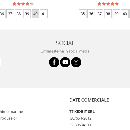
36
37
38
39
40
41
35
36
37
38
39
40
SOCIAL
Urmareste-ne in social media
DATE COMERCIALE
schimb marime
77 KIDBIT SRL
Produselor
J30/654/2012
RO30634190