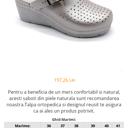
Inblu
Doss
Vesna
Dr. Feet
197,26 Lei
Pentru a beneficia de un mers confortabil si natural,
acesti saboti din piele naturala sunt recomandarea
noastra.Talpa ortopedica si designul reusit te asigura
ca ai ales un produs potrivit.
Ghid Marimi:
Marime:
36
37
38
39
40
41