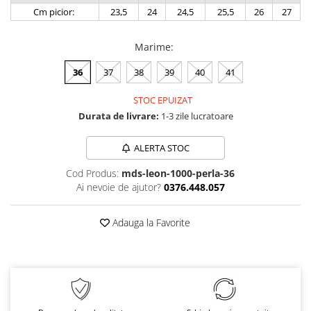
Cm picior:
23,5
24
24,5
25,5
26
27
Marime
:
36
37
38
39
40
41
STOC EPUIZAT
Durata de livrare:
1-3 zile lucratoare
ALERTA STOC
Cod Produs:
mds-leon-1000-perla-36
Ai nevoie de ajutor?
0376.448.057
Adauga la Favorite