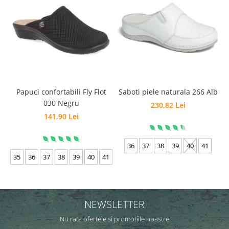
Papuci confortabili Fly Flot
Saboti piele naturala 266 Alb
030 Negru
230,82 Lei
141,90 Lei
36
37
38
39
40
41
35
36
37
38
39
40
41
NEWSLETTER
Nu rata ofertele si promotiile noastre