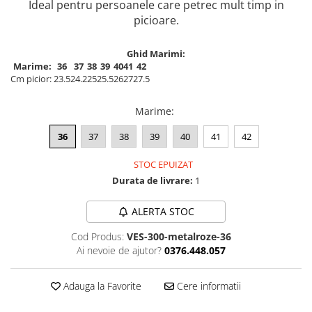
Ideal pentru persoanele care petrec mult timp in
picioare.
Ghid Marimi:
Marime:
36
37
38
39
40
41
42
Cm picior:
23.5
24.2
25
25.5
26
27
27.5
Marime
:
36
37
38
39
40
41
42
STOC EPUIZAT
Durata de livrare:
1
ALERTA STOC
Cod Produs:
VES-300-metalroze-36
Ai nevoie de ajutor?
0376.448.057
Adauga la Favorite
Cere informatii