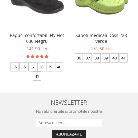
Papuci confortabili Fly Flot
Saboti medicali Doss 228
030 Negru
verde
141,90 Lei
151,50 Lei
36
37
38
39
40
41
35
36
37
38
39
40
41
NEWSLETTER
Nu rata ofertele si promotiile noastre