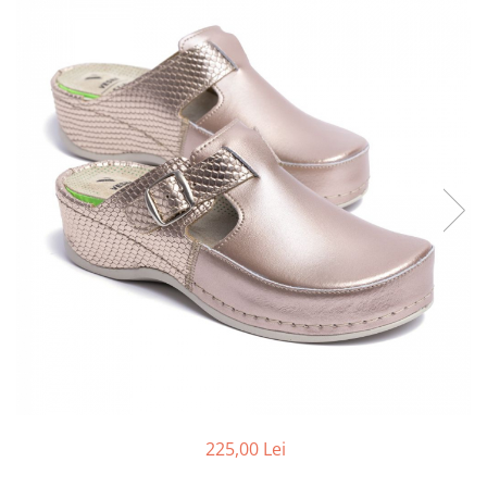
Inblu
Doss
Vesna
Dr. Feet
225,00 Lei