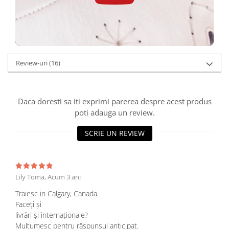
Review-uri
(16)
Daca doresti sa iti exprimi parerea despre acest produs
poti adauga un review.
SCRIE UN REVIEW
Lily Toma,
Acum 3 ani
Traiesc in Calgary, Canada.
Faceți și
livrări și internaționale?
Mulțumesc pentru răspunsul anticipat.