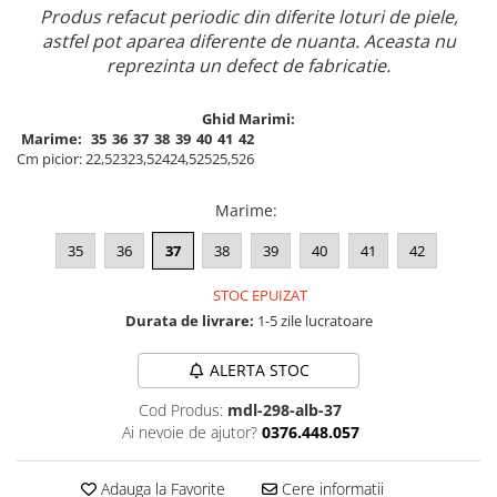
Produs refacut periodic din diferite loturi de piele,
astfel pot aparea diferente de nuanta. Aceasta nu
reprezinta un defect de fabricatie.
Ghid Marimi:
Marime:
35
36
37
38
39
40
41
42
Cm picior:
22,5
23
23,5
24
24,5
25
25,5
26
Marime
:
35
36
37
38
39
40
41
42
STOC EPUIZAT
Durata de livrare:
1-5 zile lucratoare
ALERTA STOC
Cod Produs:
mdl-298-alb-37
Ai nevoie de ajutor?
0376.448.057
Adauga la Favorite
Cere informatii