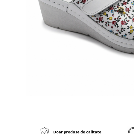
Inblu
Doss
Vesna
Dr. Feet
Doar produse de calitate