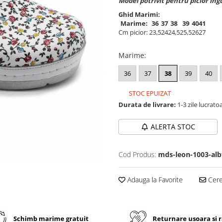
Model potrivit pentru picior in
Ghid Marimi:
Marime:
36
37
38
39
40
41
Cm picior:
23,5
24
24,5
25,5
26
27
Marime
:
36
37
38
39
40
STOC EPUIZAT
Durata de livrare:
1-3 zile lucrato
ALERTA STOC
Cod Produs:
mds-leon-1003-alb
Adauga la Favorite
Cere 
Schimb marime gratuit
Returnare usoara si 