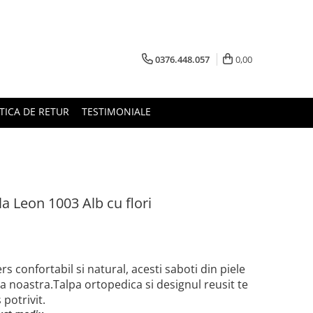
0376.448.057
0,00
TICA DE RETUR
TESTIMONIALE
la Leon 1003 Alb cu flori
s confortabil si natural, acesti saboti din piele
noastra.Talpa ortopedica si designul reusit te
 potrivit.