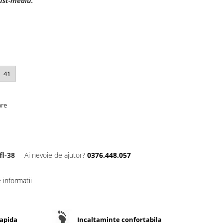
gust-mediu.
41
are
fl-38
Ai nevoie de ajutor?
0376.448.057
informatii
rapida
Incaltaminte confortabila