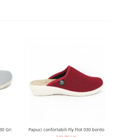
Papuci confortabili Fly Flot 030 bordo
Saboti
30 Gri
141,90 Lei