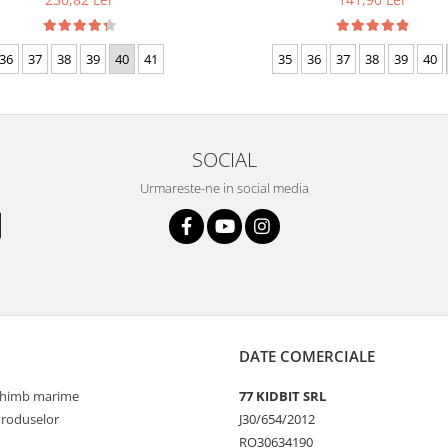
36
37
38
39
40
41
35
36
37
38
39
40
SOCIAL
Urmareste-ne in social media
DATE COMERCIALE
schimb marime
77 KIDBIT SRL
Produselor
J30/654/2012
RO30634190