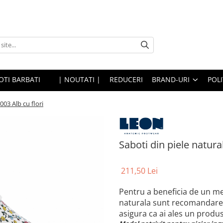
OTI BARBATI
| NOUTATI |
REDUCERI
BRAND-URI
POLI
003 Alb cu flori
Saboti din piele natura
211,50 Lei
Pentru a beneficia de un mer
naturala sunt recomandarea 
asigura ca ai ales un produs