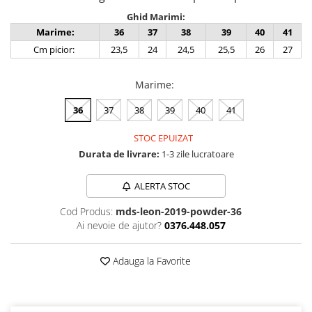
Ghid Marimi:
Marime:
36
37
38
39
40
41
Cm picior:
23,5
24
24,5
25,5
26
27
Marime
:
36
37
38
39
40
41
STOC EPUIZAT
Durata de livrare:
1-3 zile lucratoare
ALERTA STOC
Cod Produs:
mds-leon-2019-powder-36
Ai nevoie de ajutor?
0376.448.057
Adauga la Favorite