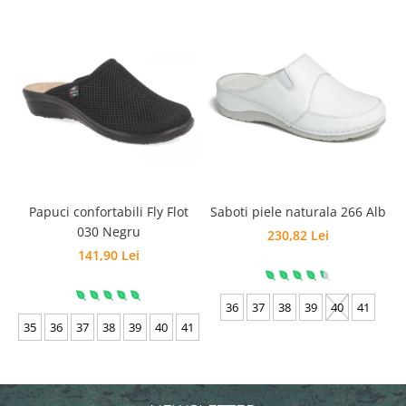
Papuci confortabili Fly Flot
Saboti piele naturala 266 Alb
030 Negru
230,82 Lei
141,90 Lei
36
37
38
39
40
41
35
36
37
38
39
40
41