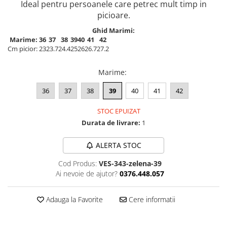
Ideal pentru persoanele care petrec mult timp in
picioare.
Ghid Marimi:
Marime:
36
37
38
39
40
41
42
Cm picior:
23
23.7
24.4
25
26
26.7
27.2
Marime
:
36
37
38
39
40
41
42
STOC EPUIZAT
Durata de livrare:
1
ALERTA STOC
Cod Produs:
VES-343-zelena-39
Ai nevoie de ajutor?
0376.448.057
Adauga la Favorite
Cere informatii