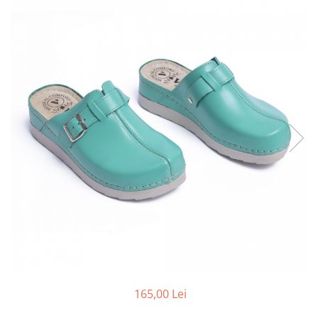
Inblu
Doss
Vesna
Dr. Feet
165,00 Lei