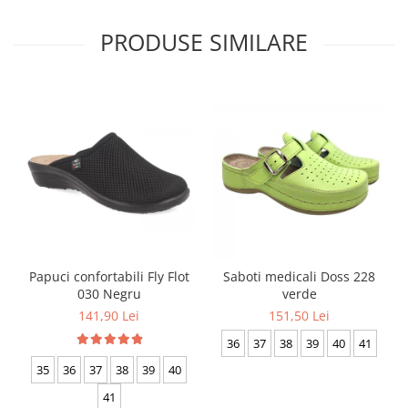
PRODUSE SIMILARE
Papuci confortabili Fly Flot
Saboti medicali Doss 228
030 Negru
verde
141,90 Lei
151,50 Lei
36
37
38
39
40
41
35
36
37
38
39
40
41