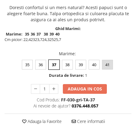
Doresti confortul si un mers natural? Acesti papuci sunt o
alegere foarte buna. Talpa ortopedica si culoarea placuta te
asigura ca ai ales un produs potrivit.
Ghid Marimi:
Marime:
35
36
37
38
39
40
Cm picior:
22,4
23
23,7
24,3
25
25,7
Marime
:
35
36
37
38
39
40
41
Durata de livrare:
1
ADAUGA IN COS
Cod Produs:
FF-030-gri-TA-37
Ai nevoie de ajutor?
0376.448.057
Adauga la Favorite
Cere informatii