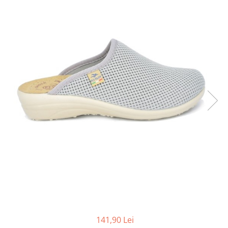
Inblu
Doss
Vesna
Dr. Feet
141,90 Lei