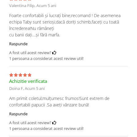
Valentina Filip,
Acum 5 ani
Foarte confortabili și lucrați bine;recomand ! De asemenea
echipa Taby sunt serioși;dacă doriți schimb,faceți cu toată
încrederea!Nu rămâneți
cu banii dați....și fără marfa.
Raspunde
A fost util acest review?
1 persoana a considerat acest review util!
Achizitie verificata
Doina F,
Acum 5 ani
Am primit coletul;mulțumesc frumos!Sunt extrem de
confortabili papucii .Sa aveți vânzare bună!
Raspunde
A fost util acest review?
1 persoana a considerat acest review util!