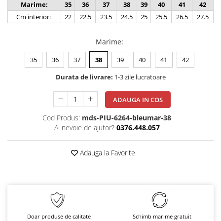
Marime:
35
36
37
38
39
40
41
42
Cm interior:
22
22.5
23.5
24.5
25
25.5
26.5
27.5
Marime
:
35
36
37
38
39
40
41
42
Durata de livrare:
1-3 zile lucratoare
ADAUGA IN COS
Cod Produs:
mds-PIU-6264-bleumar-38
Ai nevoie de ajutor?
0376.448.057
Adauga la Favorite
Doar produse de calitate
Schimb marime gratuit