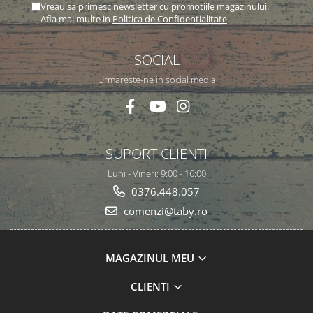
Vreau sa primesc newsletter cu promotiile magazinului.
Afla mai multe in
Politica de Confidentialitate
SOCIAL
Urmareste-ne in social media
SUPORT CLIENTI
Luni - Vineri: 9:00 - 16:00
0376.448.057
comenzi@taby.ro
MAGAZINUL MEU
CLIENTI