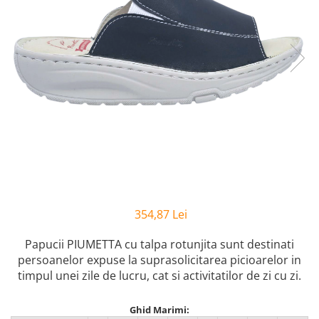
Inblu
Doss
Vesna
Dr. Feet
354,87 Lei
Papucii PIUMETTA cu talpa rotunjita sunt
destinati
persoanelor expuse la suprasolicitarea picioarelor in
timpul unei zile de lucru, cat si activitatilor de zi cu zi.
Ghid Marimi: