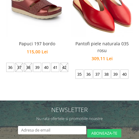
Papuci 197 bordo
Pantofi piele naturala 035
P
rosu
115,00 Lei
309,11 Lei
36
37
38
39
40
41
42
35
36
37
38
39
40
NEWSLETTER
Nu rata ofertele si promotiile noastre