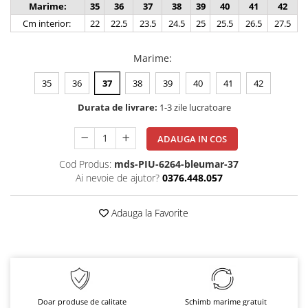
Marime:
35
36
37
38
39
40
41
42
Cm interior:
22
22.5
23.5
24.5
25
25.5
26.5
27.5
Marime
:
35
36
37
38
39
40
41
42
Durata de livrare:
1-3 zile lucratoare
ADAUGA IN COS
Cod Produs:
mds-PIU-6264-bleumar-37
Ai nevoie de ajutor?
0376.448.057
Adauga la Favorite
Doar produse de calitate
Schimb marime gratuit