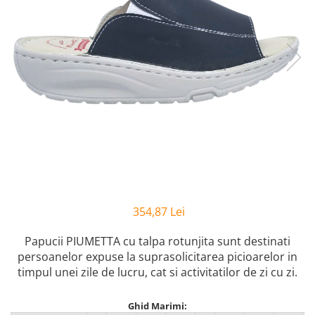
Inblu
Doss
Vesna
Dr. Feet
354,87 Lei
Papucii PIUMETTA cu talpa rotunjita sunt
destinati
persoanelor expuse la suprasolicitarea picioarelor in
timpul unei zile de lucru, cat si activitatilor de zi cu zi.
Ghid Marimi: