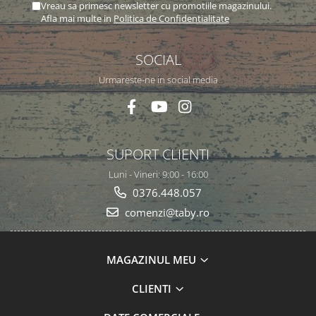
Vreau sa primesc newsletter cu promotiile magazinului.
Afla mai multe in
Politica de Confidentialitate
SOCIAL
Urmareste-ne in social media
SUPORT CLIENTI
Luni - Vineri: 9:00 - 16:00
0376.448.057
comenzi@taby.ro
MAGAZINUL MEU
CLIENTI