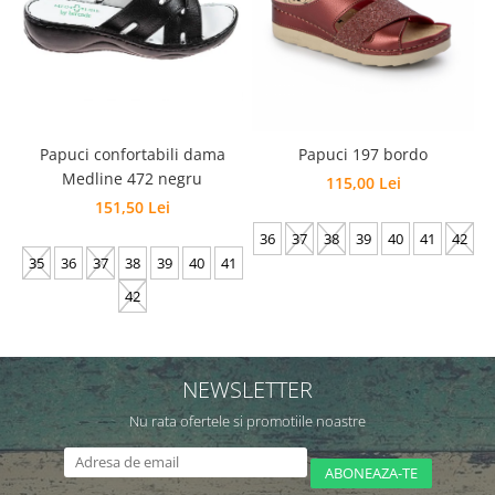
Papuci confortabili dama
Papuci 197 bordo
Medline 472 negru
115,00 Lei
151,50 Lei
36
37
38
39
40
41
42
35
36
37
38
39
40
41
42
NEWSLETTER
Nu rata ofertele si promotiile noastre