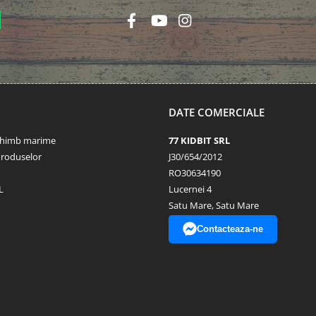
DATE COMERCIALE
schimb marime
77 KIDBIT SRL
Produselor
J30/654/2012
RO30634190
L
Lucernei 4
Satu Mare, Satu Mare
Contacteaza-ne