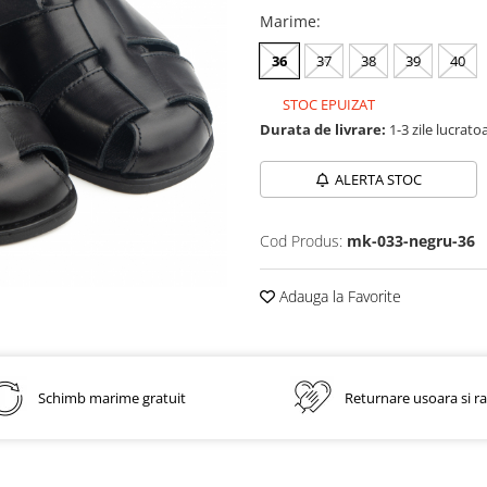
Marime
:
36
37
38
39
40
STOC EPUIZAT
Durata de livrare:
1-3 zile lucrato
ALERTA STOC
Cod Produs:
mk-033-negru-36
Adauga la Favorite
Schimb marime gratuit
Returnare usoara si r