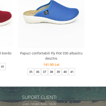
30 bordo
Papuci confortabili Fly Flot 030 albastru
deschis
141,90 Lei
41
36
35
36
37
38
39
40
41
SUPORT CLIENTI
Luni - Vineri: 9:00 - 16:00