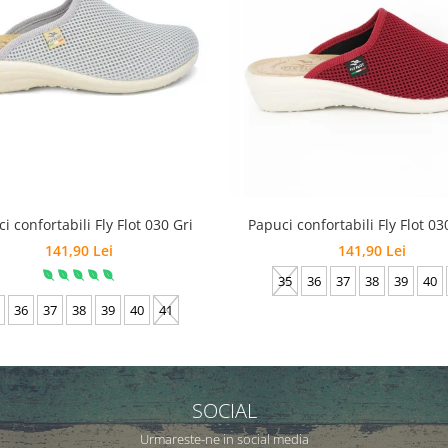
i confortabili Fly Flot 030 Gri
Papuci confortabili Fly Flot 0
141,90 Lei
141,90 Lei
35
36
37
38
39
40
36
37
38
39
40
41
SOCIAL
Urmareste-ne in social media