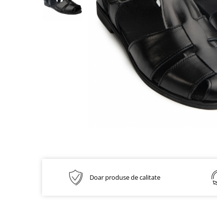
Inblu
Doss
Vesna
Dr. Feet
Doar produse de calitate