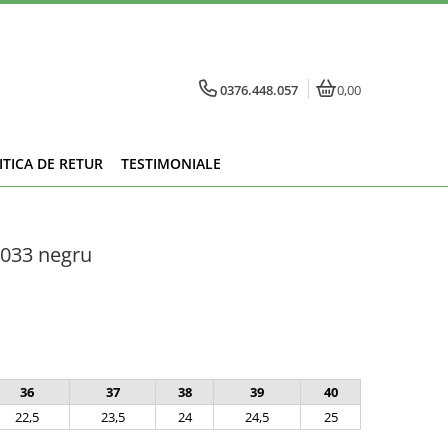
0376.448.057
0,00
ITICA DE RETUR
TESTIMONIALE
 033 negru
36
37
38
39
40
22,5
23,5
24
24,5
25