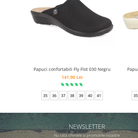
Papuci confortabili Fly Flot 030 Negru
Papuc
141,90 Lei
35
36
37
38
39
40
41
35
NEWSLETTER
Nu rata ofertele si promotiile noastre